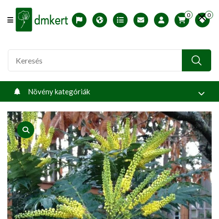
0
0
Offcanvas Menu Open
English version
Télállósági zónák
Nyomtatható ABC árjegyzék
Profilom
Növény kategóriák
product view