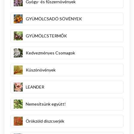
Gyógy- és fűszernövények
GYÜMÖLCSADÓ SÖVÉNYEK
GYÜMÖLCSTERMŐK
Kedvezményes Csomagok
Kúszónövények
LEANDER
Nemesítsünk együtt!
Örökzöld díszcserjék