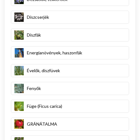
Díszcserjék
Díszfák
Energianövények, haszonfák
Évelők, díszfüvek
Fenyők
Füge (Ficus carica)
GRÁNÁTALMA