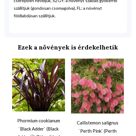
cserépben neveljük, SZGY: a növényt szabad gyökérrel
szállítjuk (gondosan csomagolva), FL: a növényt
földlabdásan szállítjuk.
Ezek a növények is érdekelhetik
Phormium cookianum
Callistemon salignus
`
`Black Adder` (Black
`Perth Pink` (Perth