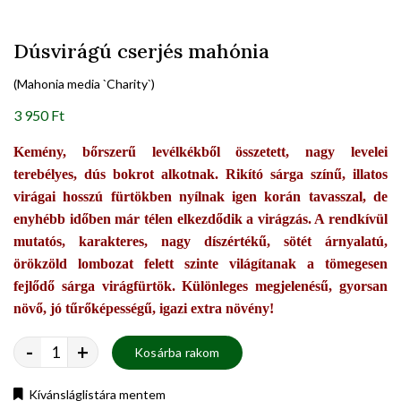
Dúsvirágú cserjés mahónia
(Mahonia media `Charity`)
3 950 Ft
Kemény, bőrszerű levélkékből összetett, nagy levelei
terebélyes, dús bokrot alkotnak. Rikító sárga színű, illatos
virágai hosszú fürtökben nyílnak igen korán tavasszal, de
enyhébb időben már télen elkezdődik a virágzás. A rendkívül
mutatós, karakteres, nagy díszértékű, sötét árnyalatú,
örökzöld lombozat felett szinte világítanak a tömegesen
fejlődő sárga virágfürtök. Különleges megjelenésű, gyorsan
növő, jó tűrőképességű, igazi extra növény!
-
+
Kosárba rakom
Kívánsláglistára mentem