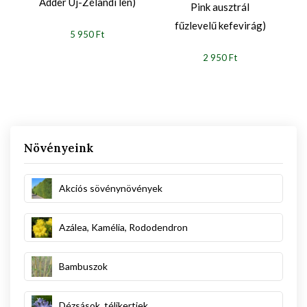
Adder Új-Zélandi len)
Pink ausztrál
fűzlevelű kefevirág)
5 950 Ft
2 950 Ft
Növényeink
Akciós sövénynövények
Azálea, Kamélia, Rododendron
Bambuszok
Dézsások, télikertiek