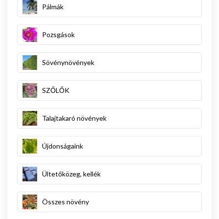
Pálmák
Pozsgások
Sövénynövények
SZŐLŐK
Talajtakaró növények
Újdonságaink
Ültetőközeg, kellék
Összes növény