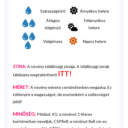
Szárazságtűrő
Árnyékos helyre
Átlagos
Félárnyékos
vízigényű
helyre
Vízigényes
Napos helyre
ZÓNA:
A növény télállósági zónája. A télállósági zónák
ITT!
táblázata megtekinthető
MÉRET:
A növény mérete centiméterben megadva. Ez
többnyire a magasságot, de esetenként a szélességet
jelöli!
MINŐSÉG:
Például: K1: a növényt 1 literes
konténerben neveljük, CSP8x8: a növényt 8x8 cm-es