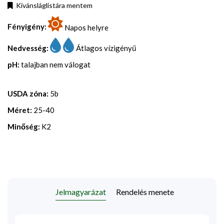
Kívánsláglistára mentem
Fényigény:
Napos helyre
Nedvesség:
Átlagos vízigényű
pH:
talajban nem válogat
USDA zóna:
5b
Méret:
25-40
Minőség:
K2
Jelmagyarázat
Rendelés menete