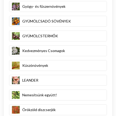
Gyógy- és fűszernövények
GYÜMÖLCSADÓ SÖVÉNYEK
GYÜMÖLCSTERMŐK
Kedvezményes Csomagok
Kúszónövények
LEANDER
Nemesítsünk együtt!
Örökzöld díszcserjék