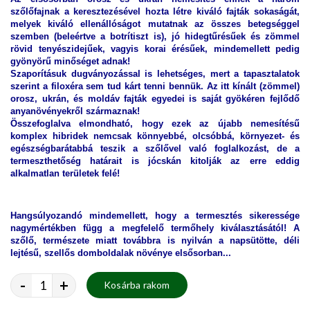
szőlőfajnak a keresztezésével hozta létre kiváló fajták sokaságát,
melyek kiváló ellenállóságot mutatnak az összes betegséggel
szemben (beleértve a botrítiszt is), jó hidegtűrésűek és zömmel
rövid tenyészidejűek, vagyis korai érésűek, mindemellett pedig
gyönyörű minőséget adnak!
Szaporításuk dugványozással is lehetséges, mert a tapasztalatok
szerint a filoxéra sem tud kárt tenni bennük. Az itt kínált (zömmel)
orosz, ukrán, és moldáv fajták egyedei is saját gyökéren fejlődő
anyanövényekről származnak!
Összefoglalva elmondható, hogy ezek az újabb nemesítésű
komplex hibridek nemcsak könnyebbé, olcsóbbá, környezet- és
egészségbarátabbá teszik a szőlővel való foglalkozást, de a
termeszthetőség határait is jócskán kitolják az erre eddig
alkalmatlan területek felé!
Hangsúlyozandó mindemellett, hogy a termesztés sikeressége
nagymértékben függ a megfelelő termőhely kiválasztásától! A
szőlő, természete miatt továbbra is nyilván a napsütötte, déli
lejtésű, szellős domboldalak növénye elsősorban...
-
+
Kosárba rakom