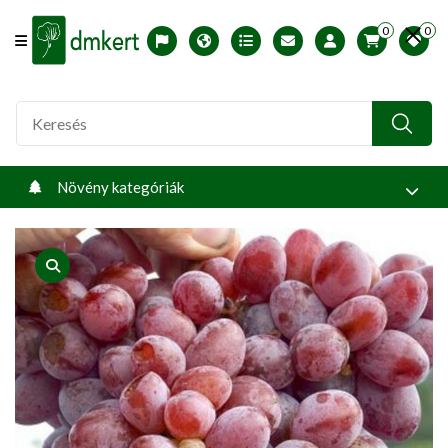
0
0
Offcanvas Menu Open
English version
Télállósági zónák
Nyomtatható ABC árjegyzék
Profilom
Növény kategóriák
product view