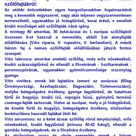
szőlőfajtákról:
Az utóbbi évtizedekben egyre hangsúlyosabban fogalmazódott
meg a kevesebb vegyszerrel, vagy akár teljesen vegyszermentesen
termeszthető, ugyanakkor jó hidegtűrésű, korai érésű, s emellett
kiváló minőséget adó szőlőfajták iránti igény.
A mintegy 40 amerikai, 30 kelet-ázsiai és 1 európai szőlőfajból
összesen 6-ot használ a nemesítés, ebből 3-at alanyfajták
előállítására (Vitis riparia, V. rupestris, V. berlandieri). A másik
három faj a nemes szőlőfajták előállításában játszik fontos
szerepet:
Vitis labrusca: amerikai eredetű szőlőfaj, mely erős növekedésű,
kiváló szárazságtűrésű és ellenáll a filoxérának - lisztharmatnak -
peronoszpórának, ugyanakkor gyümölcsminősége viszonylag
gyenge.
Vitis vinifera: ennek két fajtaköre ismert: az eurázsiai (főleg
Örményországi, Azerbajdzsáni, Dagesztáni, Türkmenisztáni),
melybe betegségekre érzékeny, gyenge fagytűrésű, de hatalmas
fürtű és bogyójú, kiváló ízű, ropogós húsú, gyönyörű termésű
csemege-fajták tartoznak, illetve az európai, mely a jó hidegtűrésű,
de kisebb fürtű és bogyójú, betegségekre érzékeny, elsősorban
borkészítésre használt fajtákat öleli fel.
Vitis amurensis: ez a kelet ázsiai szőlőfaj rövid tenyészidejű, erős
növekedésű, kiváló fagytűrésű (mínusz 40-42 fokig!), ellenáll a
gombás betegségeknek, de a filoxérára érzékeny.
Az elsősorban orosz és ukrán nemesítés ennek a három