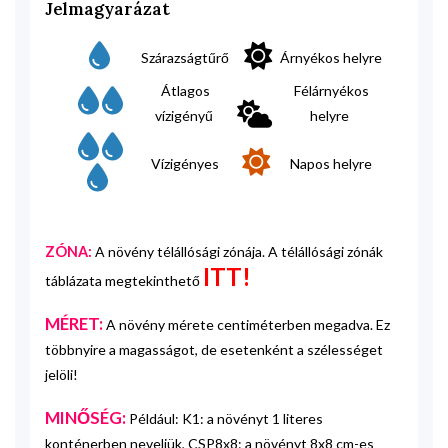
Jelmagyarázat
Szárazságtűrő
Árnyékos helyre
Átlagos
Félárnyékos
vízigényű
helyre
Vízigényes
Napos helyre
ZÓNA:
A növény télállósági zónája. A télállósági zónák
ITT!
táblázata megtekinthető
MÉRET:
A növény mérete centiméterben megadva. Ez
többnyire a magasságot, de esetenként a szélességet
jelöli!
MINŐSÉG:
Például: K1: a növényt 1 literes
konténerben neveljük, CSP8x8: a növényt 8x8 cm-es