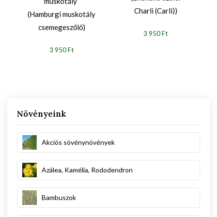
muskotály`
Charli (Carli))
(Hamburgi muskotály
csemegeszőlő)
3 950 Ft
3 950 Ft
Növényeink
Akciós sövénynövények
Azálea, Kamélia, Rododendron
Bambuszok