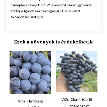
cserépben neveljük, SZGY: a növényt szabad gyökérrel
szállítjuk (gondosan csomagolva), FL: a növényt
földlabdásan szállítjuk.
Ezek a növények is érdekelhetik
Vitis `Charli` (Carli)
Vitis `Hamburgi
(Ellenálló szőlő: