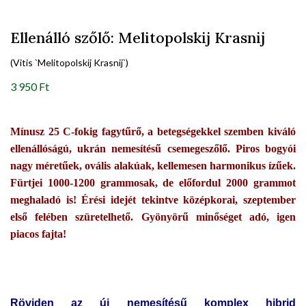
Ellenálló szőlő: Melitopolskij Krasnij
(Vitis `Melitopolskij Krasnij`)
3 950 Ft
Mínusz 25 C-fokig fagytűrő, a betegségekkel szemben kiváló
ellenállóságú, ukrán nemesítésű csemegeszőlő. Piros bogyói
nagy méretűek, ovális alakúak, kellemesen harmonikus ízűek.
Fürtjei 1000-1200 grammosak, de előfordul 2000 grammot
meghaladó is! Érési idejét tekintve középkorai, szeptember
első felében szüretelhető. Gyönyörű minőséget adó, igen
piacos fajta!
Röviden az új nemesítésű komplex hibrid