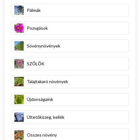
Pálmák
Pozsgások
Sövénynövények
SZŐLŐK
Talajtakaró növények
Újdonságaink
Ültetőközeg, kellék
Összes növény