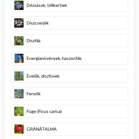
Dézsások, télikertiek
Díszcserjék
Díszfák
Energianövények, haszonfák
Évelők, díszfüvek
Fenyők
Füge (Ficus carica)
GRÁNÁTALMA