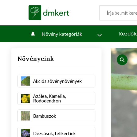
Kezdől
Növény kategóriák
Növényeink
iew
produc
Akciós sövénynövények
Azálea, Kamélia,
Rododendron
Bambuszok
Dézsások, télikertiek