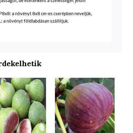
sságot, de esetenként a szélességet jelöli!
SP8x8: a növényt 8x8 cm-es cserépben neveljük,
 a növényt földlabdásan szállítjuk.
rdekelhetik