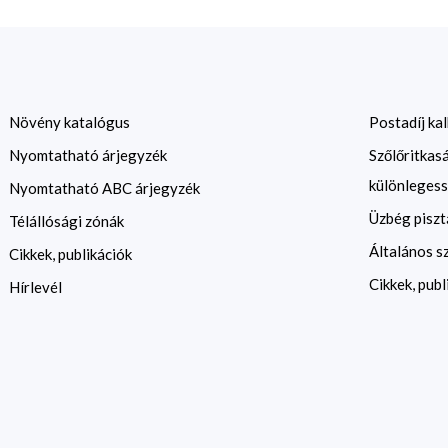
Növény katalógus
Postadíj kal
Nyomtatható árjegyzék
Szőlőritkas
különlegess
Nyomtatható ABC árjegyzék
Üzbég piszt
Télállósági zónák
Általános s
Cikkek, publikációk
Cikkek, publ
Hírlevél