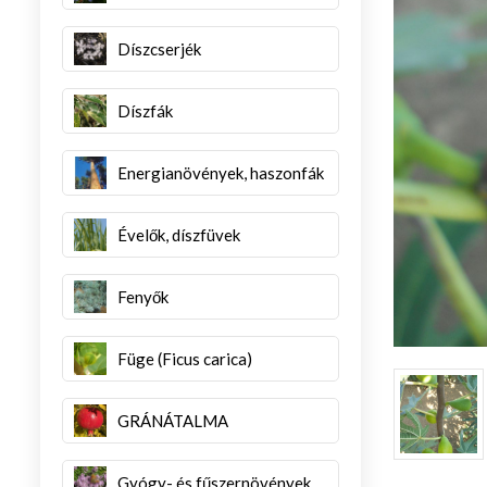
Díszcserjék
Díszfák
Energianövények, haszonfák
Évelők, díszfüvek
Fenyők
Füge (Ficus carica)
GRÁNÁTALMA
Gyógy- és fűszernövények