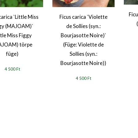
Ficu
carica `Little Miss
Ficus carica `Violette
gy (MAJOAM)`
de Sollies (syn.:
ttle Miss Figgy
Bourjasotte Noire)`
AJOAM) törpe
(Füge: Violette de
füge)
Sollies (syn.:
Bourjasotte Noire))
4 500 Ft
4 500 Ft