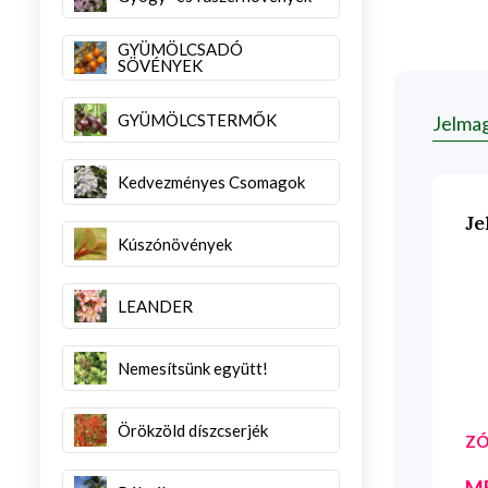
GYÜMÖLCSADÓ
SÖVÉNYEK
GYÜMÖLCSTERMŐK
Jelma
Kedvezményes Csomagok
Je
Kúszónövények
LEANDER
Nemesítsünk együtt!
Örökzöld díszcserjék
ZÓ
M