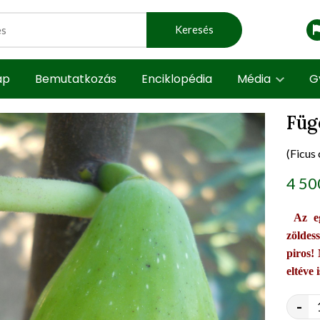
Keresés
ap
Bemutatkozás
Enciklopédia
Média
G
Füg
(Ficus
t view
prod
4 50
Az eg
zöldes
piros!
eltéve
-