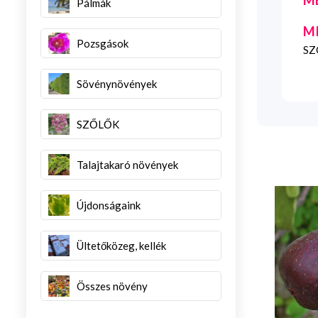
Pálmák
M
Pozsgások
SZG
Sövénynövények
SZŐLŐK
Talajtakaró növények
Újdonságaink
Ültetőközeg, kellék
Összes növény