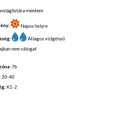
nsláglistára mentem
gény:
Napos helyre
sség:
Átlagos vízigényű
lajban nem válogat
zóna:
7b
:
20-40
ég:
K1-2