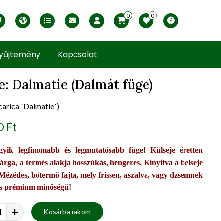
0
0
English version
Télállósági zónák
Nyomtatható ABC árjegyzék
Profilom
Facebook
yűjtemény
Kapcsolat
e: Dalmatie (Dalmát füge)
 carica `Dalmatie`)
uct view
0 Ft
yik legfinomabb és legmutatósabb füge! Külseje éretten
sárga, a termés alakja hosszúkás, hengeres. Kinyitva a belseje
 Mézédes, bőtermő fajta, mely frissen, aszalva, vagy dzsemnek
 is prémium minőségű!
+
Kosárba rakom