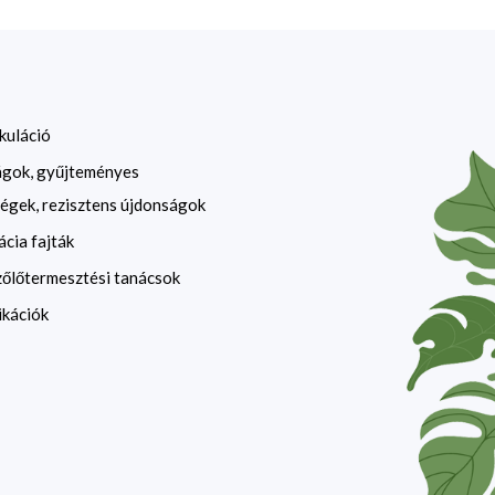
kuláció
ágok, gyűjteményes
égek, rezisztens újdonságok
ácia fajták
zőlőtermesztési tanácsok
ikációk