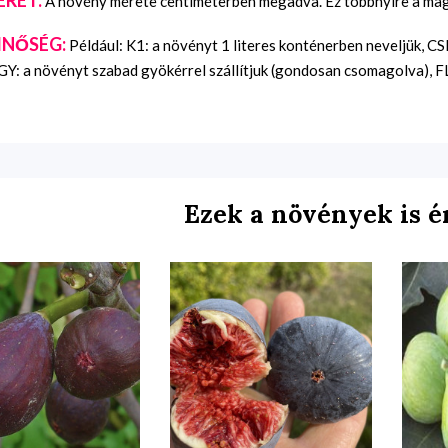
A növény mérete centiméterben megadva. Ez többnyire a maga
INŐSÉG:
Például: K1: a növényt 1 literes konténerben neveljük, C
Y: a növényt szabad gyökérrel szállítjuk (gondosan csomagolva), FL:
Ezek a növények is é