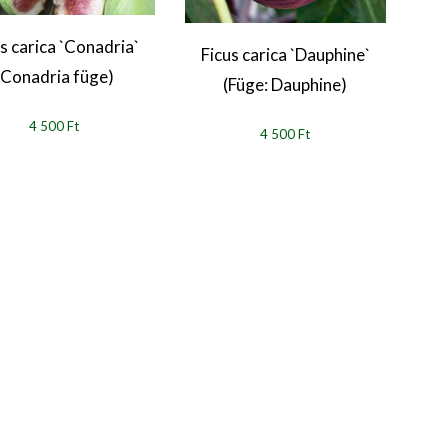
s carica `Conadria`
Ficus carica `Dauphine`
F
(Conadria füge)
(Füge: Dauphine)
4 500 Ft
4 500 Ft