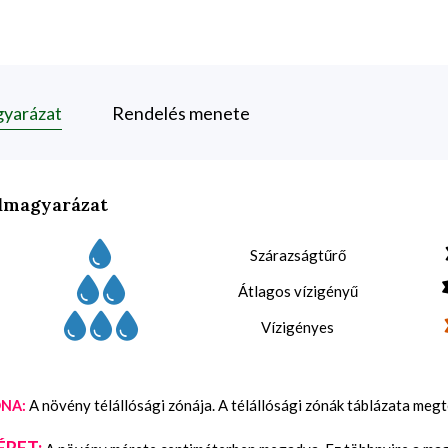
gyarázat
Rendelés menete
lmagyarázat
Szárazságtűrő
Átlagos vízigényű
Vízigényes
A növény télállósági zónája. A télállósági zónák táblázata meg
NA:
ÉRET: