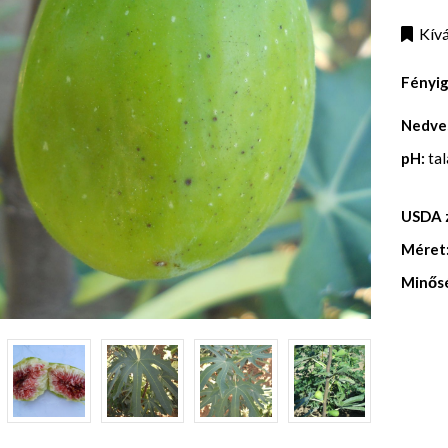
Kívá
Fényi
Nedve
pH:
ta
USDA 
Méret
Minős