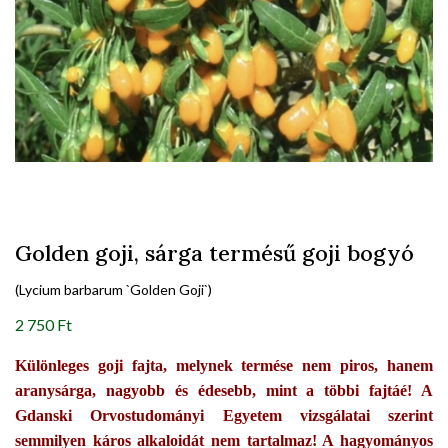
Golden goji, sárga termésű goji bogyó
(Lycium barbarum `Golden Goji`)
2 750 Ft
Különleges goji fajta, melynek termése nem piros, hanem
aranysárga, nagyobb és édesebb, mint a többi fajtáé! A
Gdanski Orvostudományi Egyetem vizsgálatai szerint
semmilyen káros alkaloidát nem tartalmaz! A hagyományos