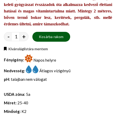
keleti gyógyászat évszázadok óta alkalmazza kedvező élettani
hatásai és magas vitamintartalma miatt. Mintegy 2 méteres,
bőven termő bokor lesz, kerítések, pergolák, stb. mellé
érdemes ültetni, amire támaszkodhat.
-
+
Kosárba rakom
Kívánsláglistára mentem
Fényigény:
Napos helyre
Nedvesség:
Átlagos vízigényű
pH:
talajban nem válogat
USDA zóna:
5a
Méret:
25-40
Minőség:
K2