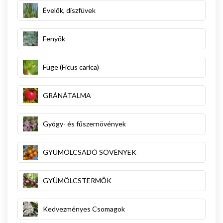
Évelők, díszfüvek
Fenyők
Füge (Ficus carica)
GRÁNÁTALMA
Gyógy- és fűszernövények
GYÜMÖLCSADÓ SÖVÉNYEK
GYÜMÖLCSTERMŐK
Kedvezményes Csomagok