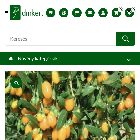
0
0
Offcanvas Menu Open
English version
Télállósági zónák
Nyomtatható ABC árjegyzék
Profilom
Növény kategóriák
product view