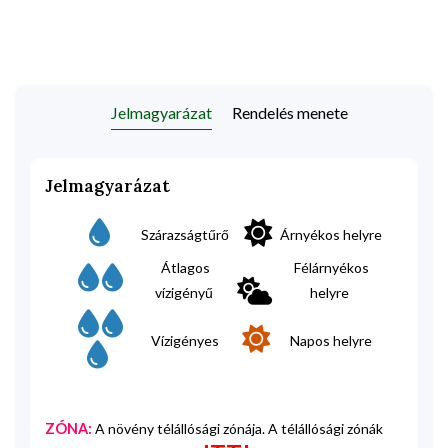
Jelmagyarázat
Rendelés menete
Jelmagyarázat
Szárazságtűrő
Árnyékos helyre
Átlagos
Félárnyékos
vízigényű
helyre
Vízigényes
Napos helyre
ZÓNA:
A növény télállósági zónája. A télállósági zónák