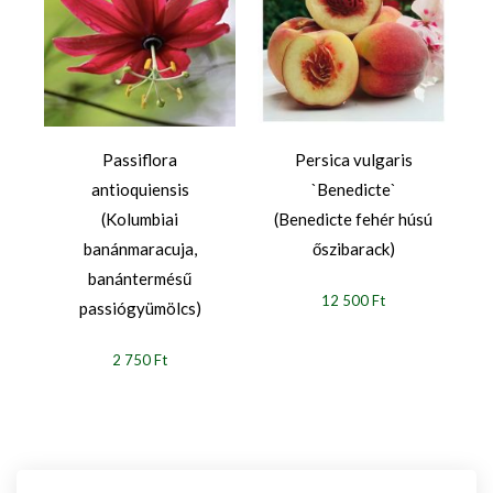
Passiflora
Persica vulgaris
antioquiensis
`Benedicte`
(Kolumbiai
(Benedicte fehér húsú
banánmaracuja,
őszibarack)
banántermésű
12 500 Ft
passiógyümölcs)
2 750 Ft