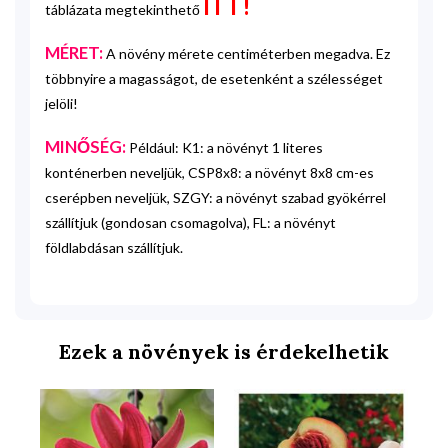
ITT!
táblázata megtekinthető
MÉRET:
A növény mérete centiméterben megadva. Ez
többnyire a magasságot, de esetenként a szélességet
jelöli!
MINŐSÉG:
Például: K1: a növényt 1 literes
konténerben neveljük, CSP8x8: a növényt 8x8 cm-es
cserépben neveljük, SZGY: a növényt szabad gyökérrel
szállítjuk (gondosan csomagolva), FL: a növényt
földlabdásan szállítjuk.
Ezek a növények is érdekelhetik