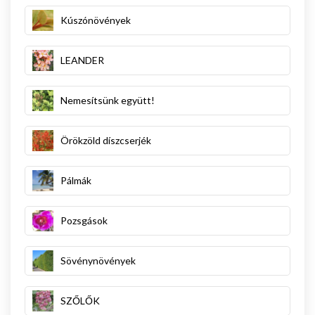
Kúszónövények
LEANDER
Nemesítsünk együtt!
Örökzöld díszcserjék
Pálmák
Pozsgások
Sövénynövények
SZŐLŐK