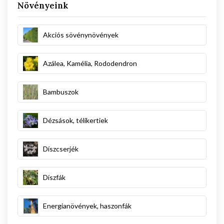
Növényeink
Akciós sövénynövények
Azálea, Kamélia, Rododendron
Bambuszok
Dézsások, télikertiek
Díszcserjék
Díszfák
Energianövények, haszonfák