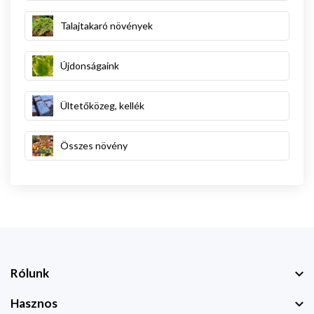
Talajtakaró növények
Újdonságaink
Ültetőközeg, kellék
Összes növény
Rólunk
Hasznos