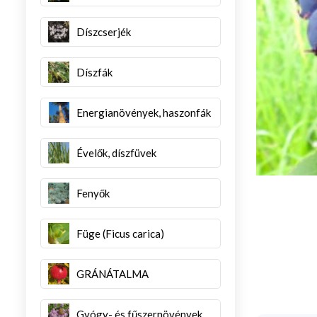
Díszcserjék
Díszfák
Energianövények, haszonfák
Évelők, díszfüvek
Fenyők
Füge (Ficus carica)
GRÁNÁTALMA
Gyógy- és fűszernövények