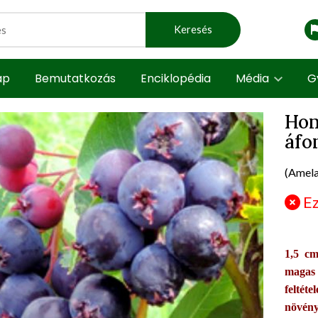
Keresés
ap
Bemutatkozás
Enciklopédia
Média
G
Hon
áfo
t view
prod
(Amela
Ez
1,5 cm
magas
feltét
növény