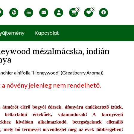
0
0
English version
Télállósági zónák
Nyomtatható ABC árjegyzék
Profilom
Facebook
yűjtemény
Kapcsolat
eywood mézalmácska, indián
nya
uct view
nchier alnifolia `Honeywood` (Greatberry Aroma))
 a növény jelenleg nem rendelhető.
 átmérőt elérő bogyói édesek, áfonyára emlékeztető ízűek,
 beltartalmi értékűek, vitamindúsak! A környezeti
elekhez kiválóan alkalmazkodó, betegségeknek ellenálló
, mely bő terméssel örvendeztet meg az évek többségében!