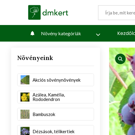
Kezdől
Növény kategóriák
Növényeink
iew
produc
Akciós sövénynövények
Azálea, Kamélia,
Rododendron
Bambuszok
Dézsások, télikertiek