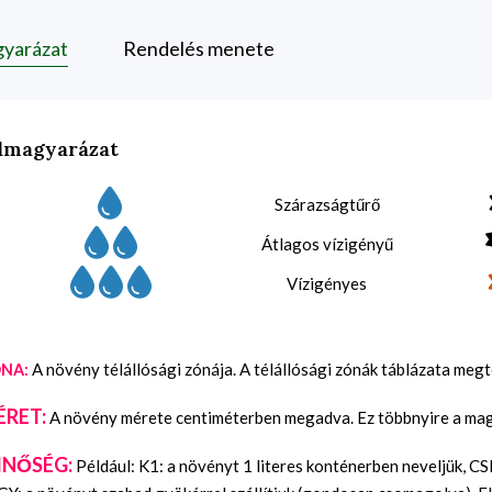
gyarázat
Rendelés menete
lmagyarázat
Szárazságtűrő
Átlagos vízigényű
Vízigényes
A növény télállósági zónája. A télállósági zónák táblázata meg
NA:
ÉRET:
A növény mérete centiméterben megadva. Ez többnyire a maga
INŐSÉG:
Például: K1: a növényt 1 literes konténerben neveljük, C