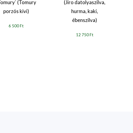
Tomury` (Tomury
(Jiro datolyaszilva,
porzós kivi)
hurma, kaki,
`F
ébenszilva)
6 500 Ft
12 750 Ft