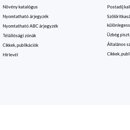
Növény katalógus
Postadíj kal
Nyomtatható árjegyzék
Szőlőritkas
különlegess
Nyomtatható ABC árjegyzék
Üzbég piszt
Télállósági zónák
Általános s
Cikkek, publikációk
Cikkek, publ
Hírlevél