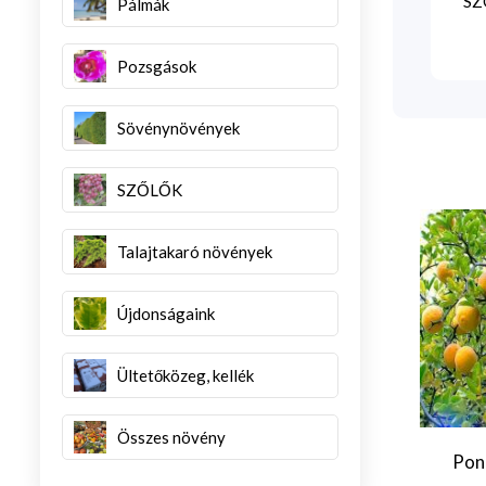
SZG
Pálmák
Pozsgások
Sövénynövények
SZŐLŐK
Talajtakaró növények
Újdonságaink
Ültetőközeg, kellék
Összes növény
Ponc
us limon `4
Citrus reticulata