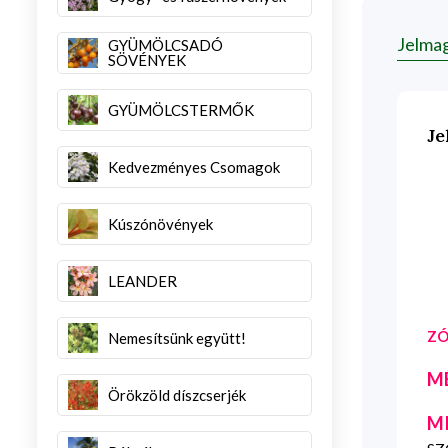
Jelma
GYÜMÖLCSADÓ
SÖVÉNYEK
GYÜMÖLCSTERMŐK
Je
Kedvezményes Csomagok
Kúszónövények
LEANDER
ZÓ
Nemesítsünk együtt!
M
Örökzöld díszcserjék
M