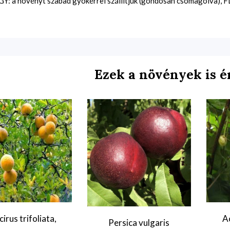
Y: a növényt szabad gyökérrel szállítjuk (gondosan csomagolva), FL:
Ezek a növények is é
irus trifoliata,
Ac
Persica vulgaris