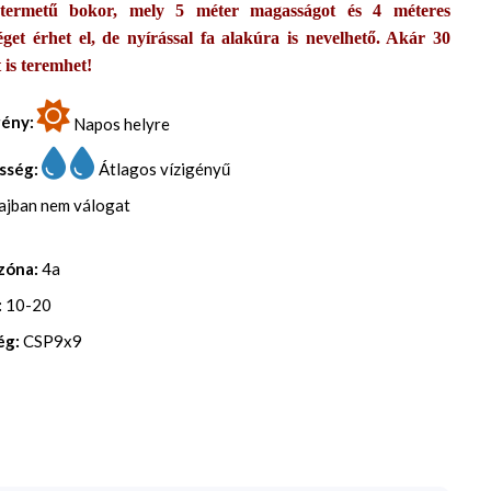
termetű bokor, mely 5 méter magasságot és 4 méteres
séget érhet el, de nyírással fa alakúra is nevelhető. Akár 30
 is teremhet!
gény:
Napos helyre
sség:
Átlagos vízigényű
lajban nem válogat
zóna:
4a
:
10-20
ég:
CSP9x9