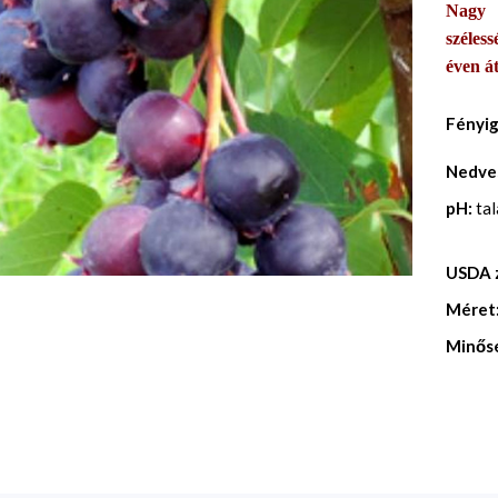
Nagy 
széles
éven át
Fényi
Nedve
pH:
ta
USDA 
Méret
Minős