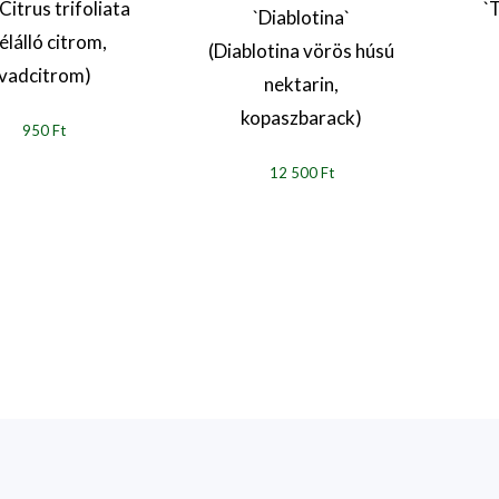
 Citrus trifoliata
`
`Diablotina`
élálló citrom,
(Diablotina vörös húsú
vadcitrom)
nektarin,
kopaszbarack)
950 Ft
12 500 Ft