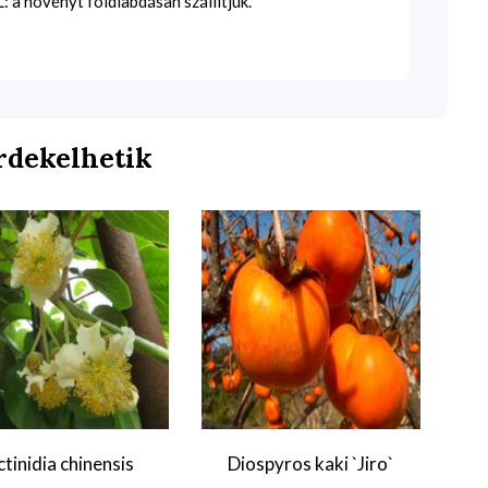
 a növényt földlabdásan szállítjuk.
rdekelhetik
tinidia chinensis
Diospyros kaki `Jiro`
A