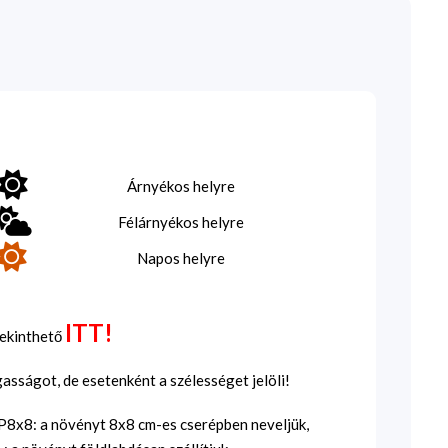
Árnyékos helyre
Félárnyékos helyre
Napos helyre
ITT!
tekinthető
sságot, de esetenként a szélességet jelöli!
SP8x8: a növényt 8x8 cm-es cserépben neveljük,