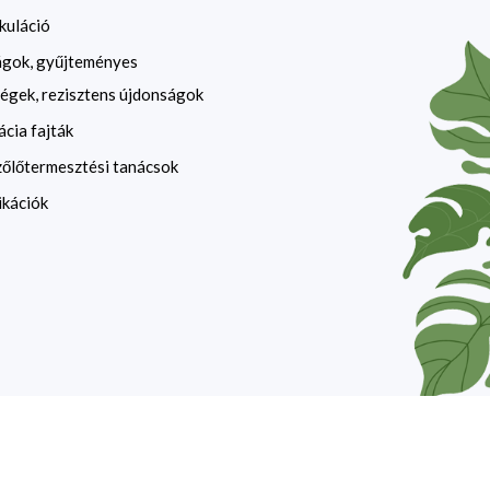
kuláció
ágok, gyűjteményes
égek, rezisztens újdonságok
ácia fajták
zőlőtermesztési tanácsok
ikációk