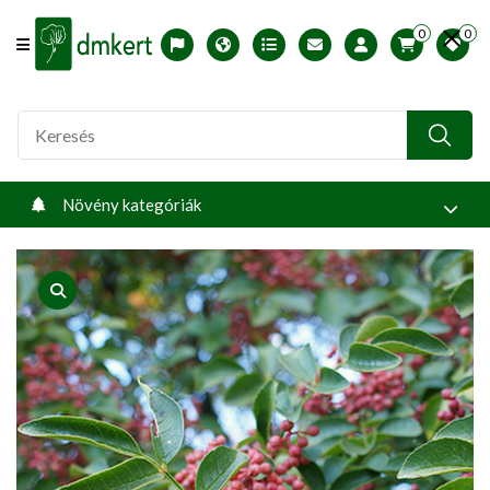
0
0
Offcanvas Menu Open
English version
Télállósági zónák
Nyomtatható ABC árjegyzék
Profilom
Növény kategóriák
product view