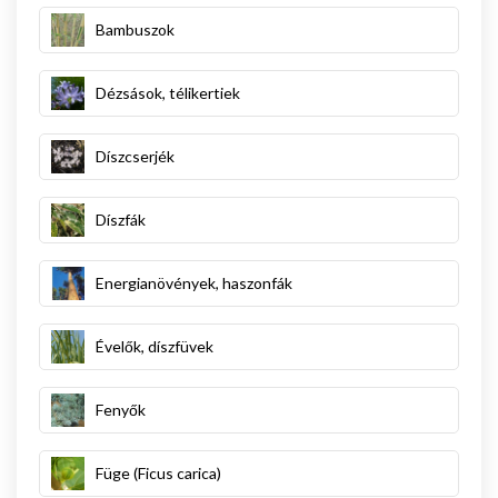
Bambuszok
Dézsások, télikertiek
Díszcserjék
Díszfák
Energianövények, haszonfák
Évelők, díszfüvek
Fenyők
Füge (Ficus carica)