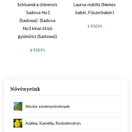
Schisandra chinensis
Laurus nobilis (Nemes
`Sadova No1
babér, Fűszerbabér)
(Sadowa)` (Sadova
1 950 Ft
No1 kínai ötízű
gyümölcs (Sadowa))
6 950 Ft
Növényeink
Akciós sövénynövények
Azálea, Kamélia, Rododendron