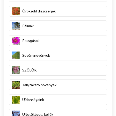
Örökzöld díszcserjék
Pálmák
Pozsgások
Sövénynövények
SZŐLŐK
Talajtakaró növények
Újdonságaink
Ültetőközeg, kellék