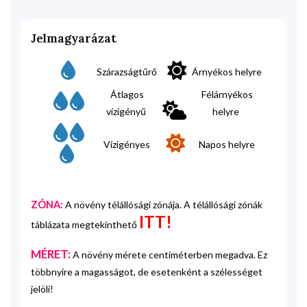
Jelmagyarázat
Szárazságtűrő
Árnyékos helyre
Átlagos
Félárnyékos
vízigényű
helyre
Vízigényes
Napos helyre
ZÓNA:
A növény télállósági zónája. A télállósági zónák
ITT!
táblázata megtekinthető
MÉRET:
A növény mérete centiméterben megadva. Ez
többnyire a magasságot, de esetenként a szélességet
jelöli!