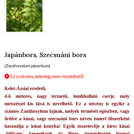
Japánbors, Szecsuáni bors
(Zanthoxylum piperitum)
Ez a növény jelenleg nem rendelhető.
Kelet-Ázsiai eredetű,
4-6 méteres, nagy termetű, lombhullató cserje, mely
metszéssel kis fává is nevelhető. Ez a növény is egyike a
számos Zanthoxylum fajnak, melyek termését egészben, vagy
őrölve a kínai, vagy szecsuáni bors néven ismert fűszerként
használja a kínai konyha! Egyik összetevője a híres kínai
`ötfűszer` keveréknek is! Piros termésfürtjei júniusi