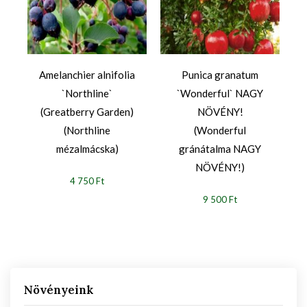
`
Amelanchier alnifolia
Punica granatum
`Northline`
`Wonderful` NAGY
(Greatberry Garden)
NÖVÉNY!
(Northline
(Wonderful
mézalmácska)
gránátalma NAGY
NÖVÉNY!)
4 750 Ft
9 500 Ft
Növényeink