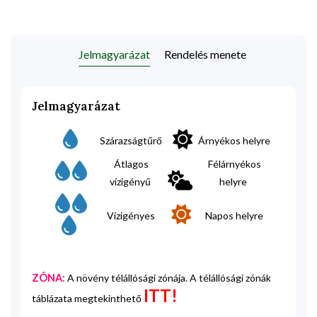
Jelmagyarázat
Rendelés menete
Jelmagyarázat
Szárazságtűrő
Árnyékos helyre
Átlagos
Félárnyékos
vízigényű
helyre
Vízigényes
Napos helyre
ZÓNA:
A növény télállósági zónája. A télállósági zónák
ITT!
táblázata megtekinthető