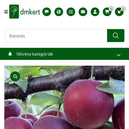
0
0
Offcanvas Menu Open
English version
Télállósági zónák
Nyomtatható ABC árjegyzék
Profilom
Növény kategóriák
product view