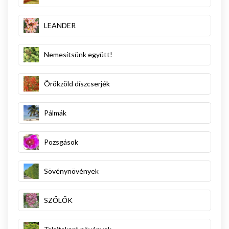
LEANDER
Nemesítsünk együtt!
Örökzöld díszcserjék
Pálmák
Pozsgások
Sövénynövények
SZŐLŐK