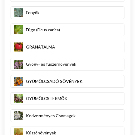
Fenyők
Füge (Ficus carica)
GRÁNÁTALMA
Gyógy- és fűszernövények
GYÜMÖLCSADÓ SÖVÉNYEK
GYÜMÖLCSTERMŐK
Kedvezményes Csomagok
Kúszónövények