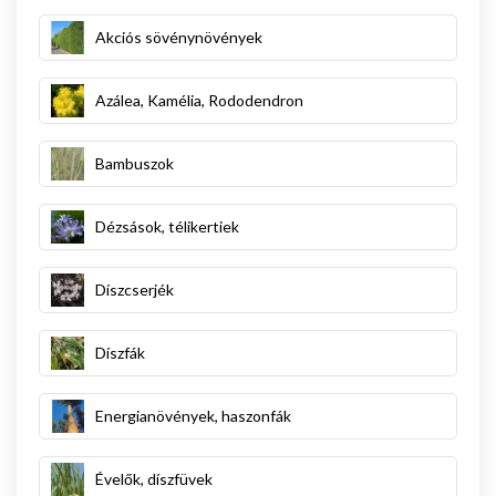
Akciós sövénynövények
Azálea, Kamélia, Rododendron
Bambuszok
Dézsások, télikertiek
Díszcserjék
Díszfák
Energianövények, haszonfák
Évelők, díszfüvek