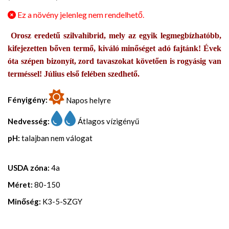
Ez a növény jelenleg nem rendelhető.
Orosz eredetű szilvahibrid, mely az egyik legmegbízhatóbb,
kifejezetten bőven termő, kiváló minőséget adó fajtánk! Évek
óta szépen bizonyít, zord tavaszokat követően is rogyásig van
terméssel! Július első felében szedhető.
Fényigény:
Napos helyre
Nedvesség:
Átlagos vízigényű
pH:
talajban nem válogat
USDA zóna:
4a
Méret:
80-150
Minőség:
K3-5-SZGY