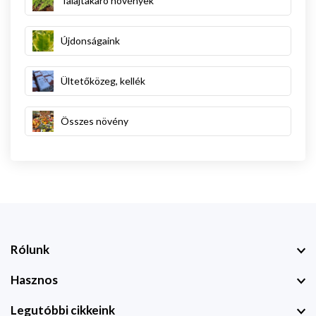
Talajtakaró növények
Újdonságaink
Ültetőközeg, kellék
Összes növény
Rólunk
Hasznos
Legutóbbi cikkeink