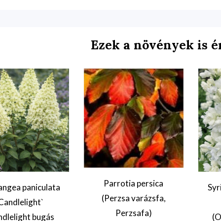
Ezek a növények is é
Parrotia persica
ngea paniculata
Syr
(Perzsa varázsfa,
Candlelight`
Perzsafa)
ndlelight bugás
(O