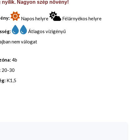
g nyílik. Nagyon szép növény!
gény:
Napos helyre
Félárnyékos helyre
sség:
Átlagos vízigényű
lajban nem válogat
zóna:
4b
:
20-30
ég:
K1,5