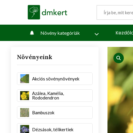
Kezdől
Növény kategóriák
Növényeink
iew
produc
Akciós sövénynövények
Azálea, Kamélia,
Rododendron
Bambuszok
Dézsások, télikertiek