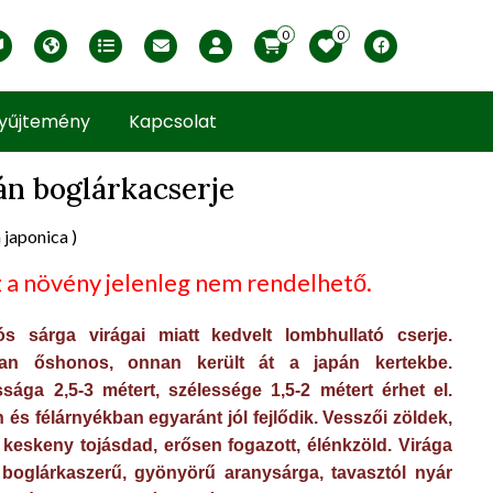
0
0
English version
Télállósági zónák
Nyomtatható ABC árjegyzék
Profilom
Facebook
yűjtemény
Kapcsolat
án boglárkacserje
 japonica )
uct view
 a növény jelenleg nem rendelhető.
ós sárga virágai miatt kedvelt lombhullató cserje.
an őshonos, onnan került át a japán kertekbe.
sága 2,5-3 métert, szélessége 1,5-2 métert érhet el.
és félárnyékban egyaránt jól fejlődik. Vesszői zöldek,
e keskeny tojásdad, erősen fogazott, élénkzöld. Virága
 boglárkaszerű, gyönyörű aranysárga, tavasztól nyár