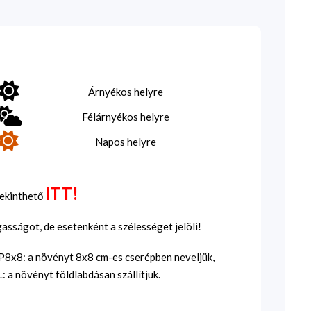
Árnyékos helyre
Félárnyékos helyre
Napos helyre
ITT!
tekinthető
sságot, de esetenként a szélességet jelöli!
SP8x8: a növényt 8x8 cm-es cserépben neveljük,
 a növényt földlabdásan szállítjuk.