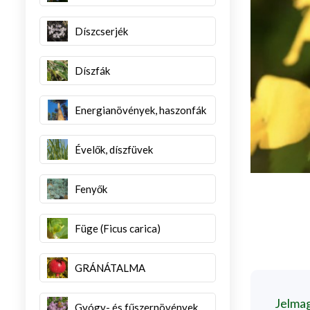
Díszcserjék
Díszfák
Energianövények, haszonfák
Évelők, díszfüvek
Fenyők
Füge (Ficus carica)
GRÁNÁTALMA
Jelma
Gyógy- és fűszernövények