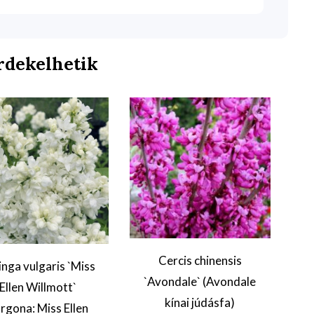
rdekelhetik
Cercis chinensis
inga vulgaris `Miss
`Avondale` (Avondale
`
Ellen Willmott`
kínai júdásfa)
rgona: Miss Ellen