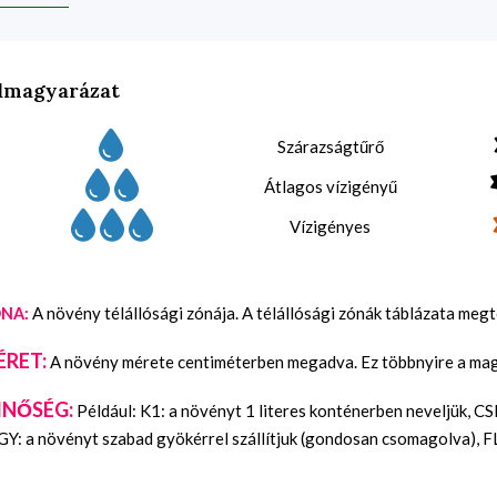
lmagyarázat
Szárazságtűrő
Átlagos vízigényű
Vízigényes
A növény télállósági zónája. A télállósági zónák táblázata meg
NA:
ÉRET:
A növény mérete centiméterben megadva. Ez többnyire a maga
INŐSÉG:
Például: K1: a növényt 1 literes konténerben neveljük, C
Y: a növényt szabad gyökérrel szállítjuk (gondosan csomagolva), FL: