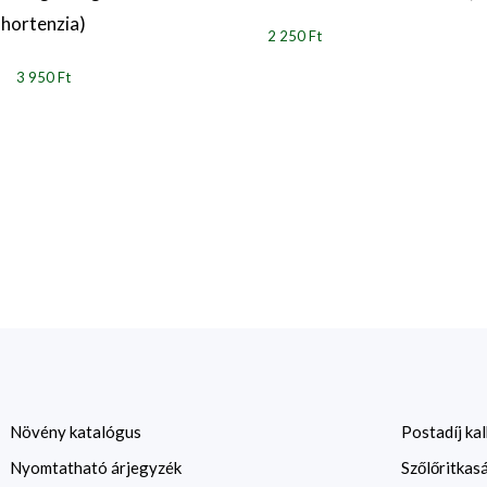
hortenzia)
2 250 Ft
3 950 Ft
Növény katalógus
Postadíj kal
Nyomtatható árjegyzék
Szőlőritkas