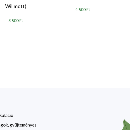
Willmott)
4 500 Ft
3 500 Ft
kuláció
ágok, gyűjteményes