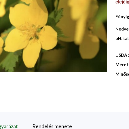
elejéi
Fényi
Nedve
pH:
ta
USDA 
Méret
Minős
gyarázat
Rendelés menete