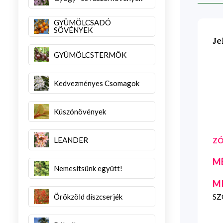
GYÜMÖLCSADÓ
SÖVÉNYEK
Je
GYÜMÖLCSTERMŐK
Kedvezményes Csomagok
Kúszónövények
LEANDER
ZÓ
M
Nemesítsünk együtt!
M
Örökzöld díszcserjék
SZG