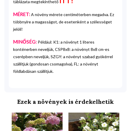
ITT!
táblázata megtekinthető
MÉRET:
A növény mérete centiméterben megadva. Ez
többnyire a magasságot, de esetenként a szélességet
jelöli!
MINŐSÉG:
Például: K1: a növényt 1 literes
konténerben neveljük, CSP8x8: a növényt 8x8 cm-es
cserépben neveljük, SZGY: a növényt szabad gyökérrel
szállítjuk (gondosan csomagolva), FL: a növényt
földlabdásan szállítjuk.
Ezek a növények is érdekelhetik