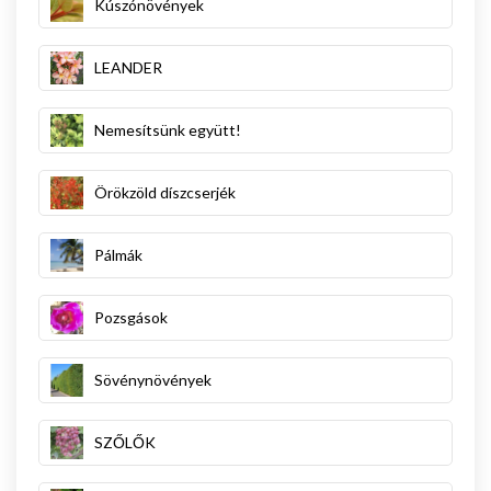
Kúszónövények
LEANDER
Nemesítsünk együtt!
Örökzöld díszcserjék
Pálmák
Pozsgások
Sövénynövények
SZŐLŐK