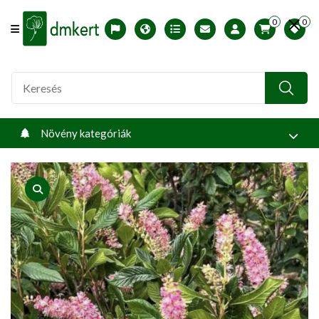
0
0
Offcanvas Menu Open
English version
Télállósági zónák
Nyomtatható ABC árjegyzék
Profilom
Növény kategóriák
product view