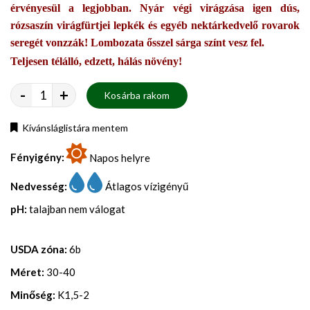
érvényesül a legjobban. Nyár végi virágzása igen dús,
rózsaszín virágfürtjei lepkék és egyéb nektárkedvelő rovarok
seregét vonzzák! Lombozata ősszel sárga színt vesz fel.
Teljesen télálló, edzett, hálás növény!
-
+
Kosárba rakom
Kívánsláglistára mentem
Fényigény:
Napos helyre
Nedvesség:
Átlagos vízigényű
pH:
talajban nem válogat
USDA zóna:
6b
Méret:
30-40
Minőség:
K1,5-2