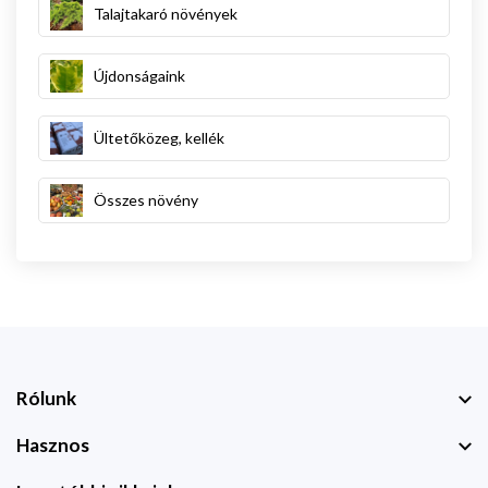
Talajtakaró növények
Újdonságaink
Ültetőközeg, kellék
Összes növény
Rólunk
Hasznos