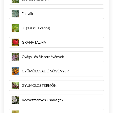
Fenyők
Füge (Ficus carica)
GRÁNÁTALMA
Gyógy- és fűszernövények
GYÜMÖLCSADÓ SÖVÉNYEK
GYÜMÖLCSTERMŐK
Kedvezményes Csomagok