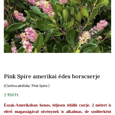
Pink Spire amerikai édes borscserje
(Clethra alnifolia `Pink Spire`)
1 950 Ft
Észak-Amerikában honos, teljesen télálló cserje. 2 métert is
elérő magasságával sövénynek is alkalmas, de szoliterként