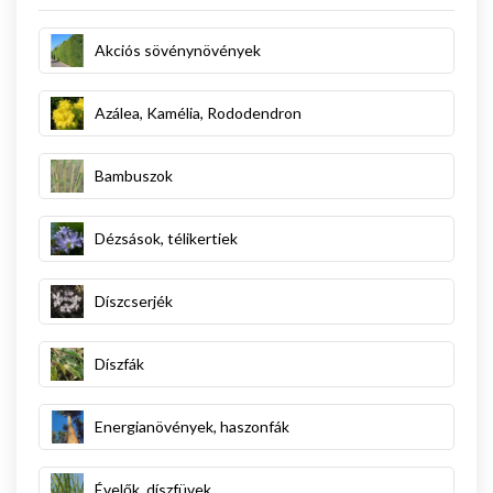
Akciós sövénynövények
Azálea, Kamélia, Rododendron
Bambuszok
Dézsások, télikertiek
Díszcserjék
Díszfák
Energianövények, haszonfák
Évelők, díszfüvek