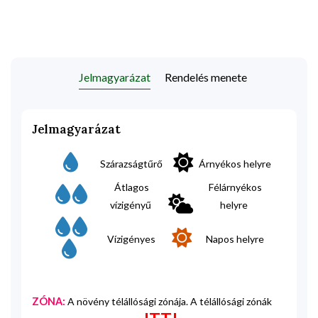
Jelmagyarázat
Rendelés menete
Jelmagyarázat
Szárazságtűrő
Árnyékos helyre
Átlagos
Félárnyékos
vízigényű
helyre
Vízigényes
Napos helyre
ZÓNA:
A növény télállósági zónája. A télállósági zónák