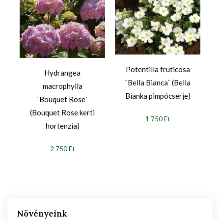
Potentilla fruticosa
Hydrangea
`Bella Bianca` (Bella
y
macrophylla
Bianka pimpócserje)
`Bouquet Rose`
(Bouquet Rose kerti
1 750 Ft
hortenzia)
2 750 Ft
Növényeink