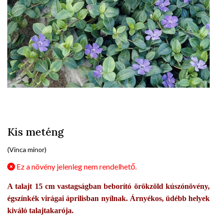
Kis meténg
(Vinca minor)
Ez a növény jelenleg nem rendelhető.
A talajt 15 cm vastagságban beborító örökzöld kúszónövény,
égszínkék virágai áprilisban nyílnak. Árnyékos, üdébb helyek
kiváló talajtakarója.