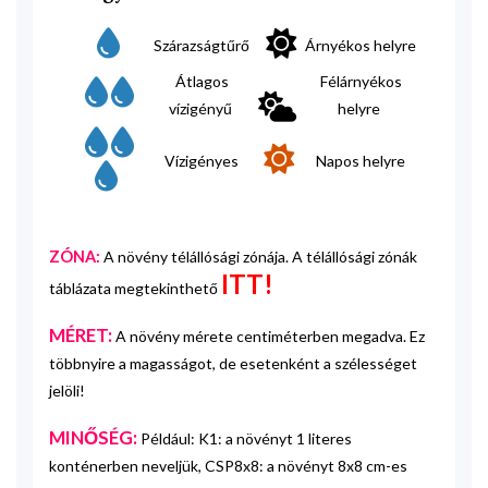
Szárazságtűrő
Árnyékos helyre
Átlagos
Félárnyékos
vízigényű
helyre
Vízigényes
Napos helyre
ZÓNA:
A növény télállósági zónája. A télállósági zónák
ITT!
táblázata megtekinthető
MÉRET:
A növény mérete centiméterben megadva. Ez
többnyire a magasságot, de esetenként a szélességet
jelöli!
MINŐSÉG:
Például: K1: a növényt 1 literes
konténerben neveljük, CSP8x8: a növényt 8x8 cm-es