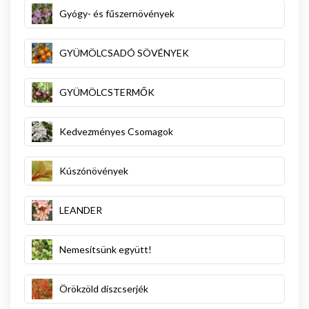
Gyógy- és fűszernövények
GYÜMÖLCSADÓ SÖVÉNYEK
GYÜMÖLCSTERMŐK
Kedvezményes Csomagok
Kúszónövények
LEANDER
Nemesítsünk együtt!
Örökzöld díszcserjék