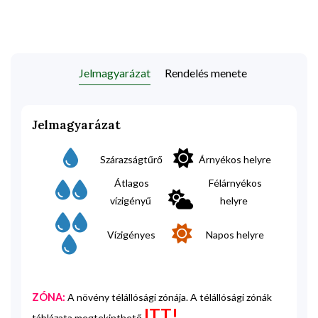
Jelmagyarázat
Rendelés menete
Jelmagyarázat
Szárazságtűrő
Árnyékos helyre
Átlagos
Félárnyékos
vízigényű
helyre
Vízigényes
Napos helyre
ZÓNA:
A növény télállósági zónája. A télállósági zónák
ITT!
táblázata megtekinthető