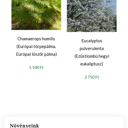
Chamaerops humilis
Eucalyptus
(Európai törpepálma,
pulverulenta
Európai lószőr pálma)
(Ezüstlombú hegyi
eukaliptusz)
5 500 Ft
2 750 Ft
Növényeink