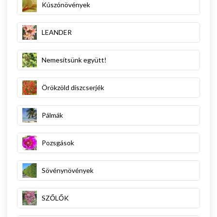
Kúszónövények
LEANDER
Nemesítsünk együtt!
Örökzöld díszcserjék
Pálmák
Pozsgások
Sövénynövények
SZŐLŐK