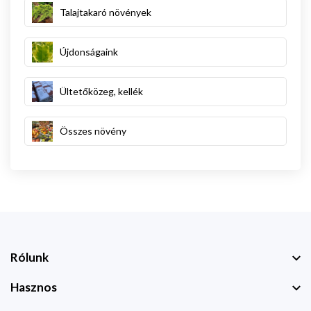
Talajtakaró növények
Újdonságaink
Ültetőközeg, kellék
Összes növény
Rólunk
Hasznos