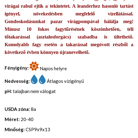
virágai rabul ejtik a tekintetet. A leanderhez hasonló tartást
igényel, növekedésben megfelelő vízellátással.
Gondoskodásunkat pazar virágpompával hálálja meg!
Mínusz 10 fokos fagytűrésének köszönhetően, téli
tőtakarással (asztalosforgács) szabadba is ültethető.
Komolyabb fagy esetén a takarással megóvott részből a
következő évben könnyen újranevelhető.
Fényigény:
Napos helyre
Nedvesség:
Átlagos vízigényű
pH:
talajban nem válogat
USDA zóna:
8a
Méret:
20-40
Minőség:
CSP9x9x13