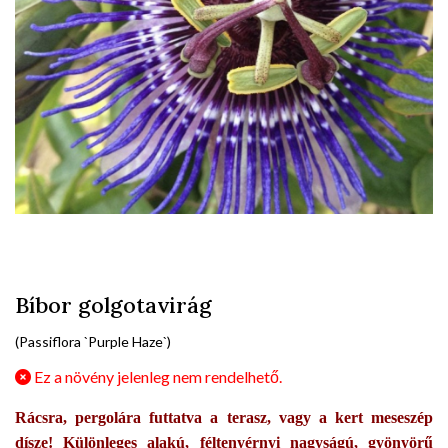
Bíbor golgotavirág
(Passiflora `Purple Haze`)
Ez a növény jelenleg nem rendelhető.
Rácsra, pergolára futtatva a terasz, vagy a kert meseszép
dísze! Különleges alakú, féltenyérnyi nagyságú, gyönyörű