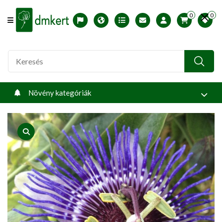
0
0
Offcanvas Menu Open
English version
Télállósági zónák
Nyomtatható ABC árjegyzék
Profilom
Növény kategóriák
product view