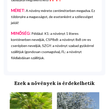
MÉRET:
A növény mérete centiméterben megadva. Ez
többnyire a magasságot, de esetenként a szélességet
jelöli!
MINŐSÉG:
Például: K1: a növényt 1 literes
konténerben neveljük, CSP8x8: a növényt 8x8 cm-es
cserépben neveljük, SZGY: a növényt szabad gyökérrel
szállítjuk (gondosan csomagolva), FL: a növényt
földlabdásan szállítjuk.
Ezek a növények is érdekelhetik