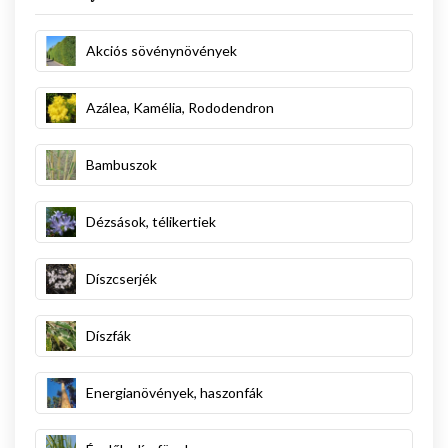
Akciós sövénynövények
Azálea, Kamélia, Rododendron
Bambuszok
Dézsások, télikertiek
Díszcserjék
Díszfák
Energianövények, haszonfák