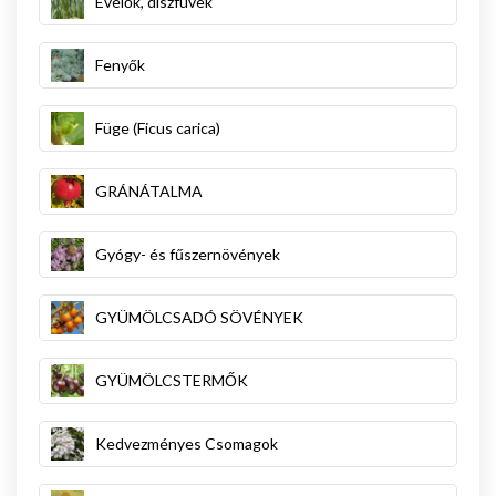
Évelők, díszfüvek
Fenyők
Füge (Ficus carica)
GRÁNÁTALMA
Gyógy- és fűszernövények
GYÜMÖLCSADÓ SÖVÉNYEK
GYÜMÖLCSTERMŐK
Kedvezményes Csomagok