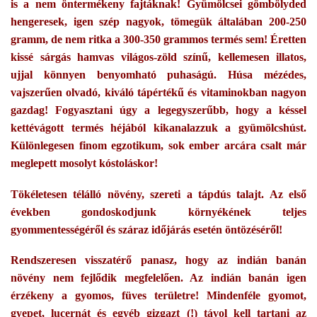
is a nem öntermékeny fajtáknak! Gyümölcsei gömbölyded
hengeresek, igen szép nagyok, tömegük általában 200-250
gramm, de nem ritka a 300-350 grammos termés sem! Éretten
kissé sárgás hamvas világos-zöld színű, kellemesen illatos,
ujjal könnyen benyomható puhaságú. Húsa mézédes,
vajszerűen olvadó, kiváló tápértékű és vitaminokban nagyon
gazdag! Fogyasztani úgy a legegyszerűbb, hogy a késsel
kettévágott termés héjából kikanalazzuk a gyümölcshúst.
Különlegesen finom egzotikum, sok ember arcára csalt már
meglepett mosolyt kóstoláskor!
Tökéletesen télálló növény, szereti a tápdús talajt. Az első
években gondoskodjunk környékének teljes
gyommentességéről és száraz időjárás esetén öntözéséről!
Rendszeresen visszatérő panasz, hogy az indián banán
növény nem fejlődik megfelelően. Az indián banán igen
érzékeny a gyomos, füves területre! Mindenféle gyomot,
gyepet, lucernát és egyéb gizgazt (!) távol kell tartani az