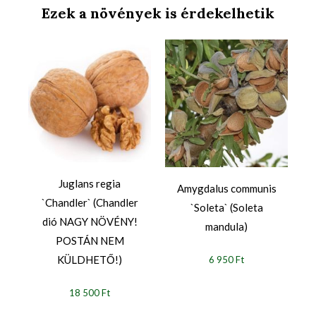
Ezek a növények is érdekelhetik
Juglans regia
Amygdalus communis
`Chandler` (Chandler
`Soleta` (Soleta
dió NAGY NÖVÉNY!
mandula)
POSTÁN NEM
KÜLDHETŐ!)
6 950 Ft
18 500 Ft