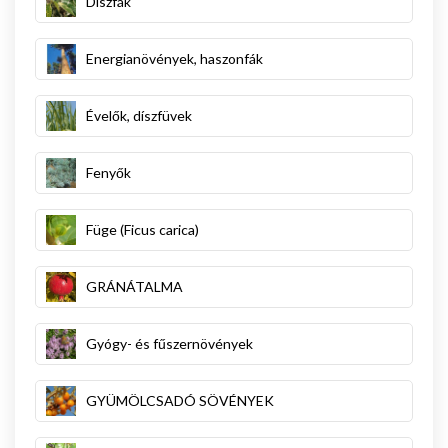
Díszfák
Energianövények, haszonfák
Évelők, díszfüvek
Fenyők
Füge (Ficus carica)
GRÁNÁTALMA
Gyógy- és fűszernövények
GYÜMÖLCSADÓ SÖVÉNYEK