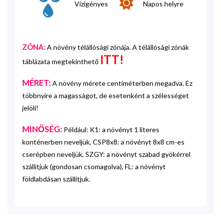
Vízigényes
Napos helyre
ZÓNA:
A növény télállósági zónája. A télállósági zónák
ITT!
táblázata megtekinthető
MÉRET:
A növény mérete centiméterben megadva. Ez
többnyire a magasságot, de esetenként a szélességet
jelöli!
MINŐSÉG:
Például: K1: a növényt 1 literes
konténerben neveljük, CSP8x8: a növényt 8x8 cm-es
cserépben neveljük, SZGY: a növényt szabad gyökérrel
szállítjuk (gondosan csomagolva), FL: a növényt
földlabdásan szállítjuk.