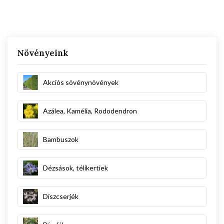
Növényeink
Akciós sövénynövények
Azálea, Kamélia, Rododendron
Bambuszok
Dézsások, télikertiek
Díszcserjék