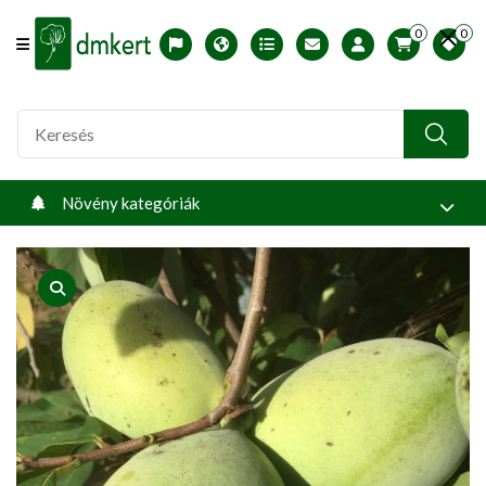
0
0
Offcanvas Menu Open
English version
Télállósági zónák
Nyomtatható ABC árjegyzék
Profilom
Növény kategóriák
product view