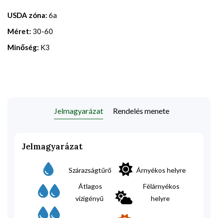
USDA zóna:
6a
Méret:
30-60
Minőség:
K3
Jelmagyarázat
Rendelés menete
Jelmagyarázat
Szárazságtűrő
Árnyékos helyre
Átlagos
Félárnyékos
vízigényű
helyre