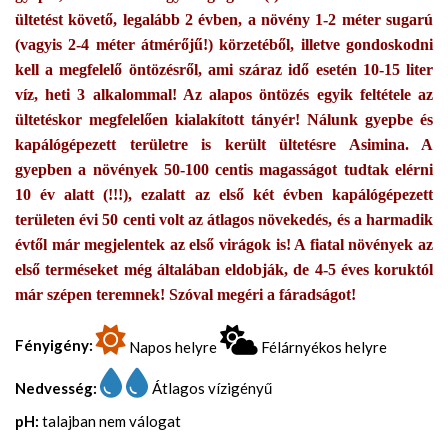
ültetést követő, legalább 2 évben, a növény 1-2 méter sugarú
(vagyis 2-4 méter átmérőjű!) körzetéből, illetve gondoskodni
kell a megfelelő öntözésről, ami száraz idő esetén 10-15 liter
víz, heti 3 alkalommal! Az alapos öntözés egyik feltétele az
ültetéskor megfelelően kialakított tányér! Nálunk gyepbe és
kapálógépezett területre is került ültetésre Asimina. A
gyepben a növények 50-100 centis magasságot tudtak elérni
10 év alatt (!!!), ezalatt az első két évben kapálógépezett
területen évi 50 centi volt az átlagos növekedés, és a harmadik
évtől már megjelentek az első virágok is! A fiatal növények az
első terméseket még általában eldobják, de 4-5 éves koruktól
már szépen teremnek! Szóval megéri a fáradságot!
Fényigény:
Napos helyre
Félárnyékos helyre
Nedvesség:
Átlagos vízigényű
pH:
talajban nem válogat