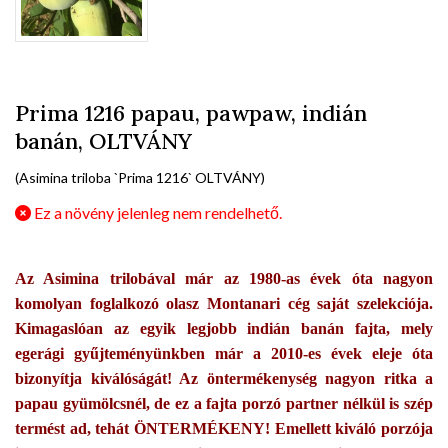
Prima 1216 papau, pawpaw, indián
banán, OLTVÁNY
(Asimina triloba `Prima 1216` OLTVÁNY)
Ez a növény jelenleg nem rendelhető.
Az Asimina trilobával már az 1980-as évek óta nagyon
komolyan foglalkozó olasz Montanari cég saját szelekciója.
Kimagaslóan az egyik legjobb indián banán fajta, mely
egerági gyűjteményünkben már a 2010-es évek eleje óta
bizonyítja kiválóságát! Az öntermékenység nagyon ritka a
papau gyümölcsnél, de ez a fajta porzó partner nélkül is szép
termést ad, tehát ÖNTERMÉKENY! Emellett kiváló porzója