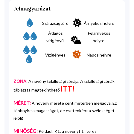
Jelmagyarázat
Szárazságtűrő
Árnyékos helyre
Átlagos
Félárnyékos
vízigényű
helyre
Vízigényes
Napos helyre
ZÓNA:
A növény télállósági zónája. A télállósági zónák
ITT!
táblázata megtekinthető
MÉRET:
A növény mérete centiméterben megadva. Ez
többnyire a magasságot, de esetenként a szélességet
jelöli!
MINŐSÉG:
Például: K1: a növényt 1 literes