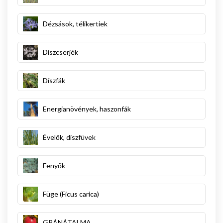
Dézsások, télikertiek
Díszcserjék
Díszfák
Energianövények, haszonfák
Évelők, díszfüvek
Fenyők
Füge (Ficus carica)
GRÁNÁTALMA