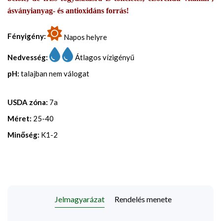
ásványianyag- és antioxidáns forrás!
Fényigény:
Napos helyre
Nedvesség:
Átlagos vízigényű
pH:
talajban nem válogat
USDA zóna:
7a
Méret:
25-40
Minőség:
K1-2
Jelmagyarázat
Rendelés menete