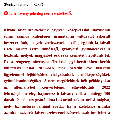
(Punica granatum `Réka`)
Ez a növény jelenleg nem rendelhető.
Kiváló saját szelekcióink egyike! Közép-Ázsiai utazásaink
során számos különleges gránátalma változatot sikerült
beszereznünk, melyek vetekszenek a világ legjobb fajtáival!
Ezek mellett extra minőségű, gyönyörű gyümölcsöket is
hoztunk, melyek magjaiból sok száz csemetét neveltünk fel.
Ez a rengeteg növény a Tenkes-hegyi kertünkben került
kiültetésre, ahol 2022-ben már hetedik éve kísértük
figyelemmel fejlődésüket, virágzásukat, termőképességüket,
gyümölcsminőségüket. A nem megfelelőnek ítélt példányokat
az állományból könyörtelenül eltávolítottuk: 2022
februárjában elég hajmeresztő látvány volt a mintegy 100
darab, 2 méteres gránátalma bokorból rakott óriási máglya,
mely tíz méteres lánggal égett... Ez a szelekciós munka
azonban szigorú következetességet igényel, csak így lehet a