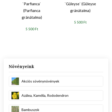
`Parfianca`
`Güleyse` (Güleyse
(Parfianca
gránátalma)
gránátalma)
5 500 Ft
5 500 Ft
Növényeink
Akciós sövénynövények
Azálea, Kamélia, Rododendron
Bambuszok