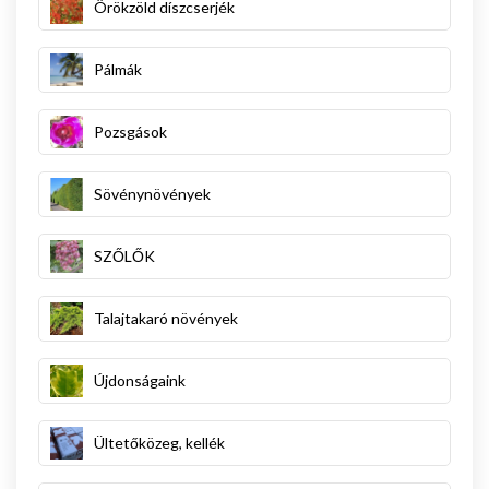
Örökzöld díszcserjék
Pálmák
Pozsgások
Sövénynövények
SZŐLŐK
Talajtakaró növények
Újdonságaink
Ültetőközeg, kellék