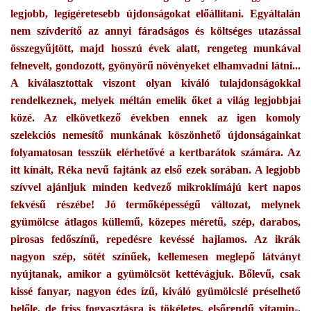
legjobb, legígéretesebb újdonságokat előállítani. Egyáltalán
nem szívderítő az annyi fáradságos és költséges utazással
összegyűjtött, majd hosszú évek alatt, rengeteg munkával
felnevelt, gondozott, gyönyörű növényeket elhamvadni látni...
A kiválasztottak viszont olyan kiváló tulajdonságokkal
rendelkeznek, melyek méltán emelik őket a világ legjobbjai
közé. Az elkövetkező években ennek az igen komoly
szelekciós nemesítő munkának köszönhető újdonságainkat
folyamatosan tesszük elérhetővé a kertbarátok számára. Az
itt kínált, Réka nevű fajtánk az első ezek sorában. A legjobb
szívvel ajánljuk minden kedvező mikroklímájú kert napos
fekvésű részébe! Jó termőképességű változat, melynek
gyümölcse átlagos küllemű, közepes méretű, szép, darabos,
pirosas fedőszínű, repedésre kevéssé hajlamos. Az ikrák
nagyon szép, sötét színűek, kellemesen meglepő látványt
nyújtanak, amikor a gyümölcsöt kettévágjuk. Bőlevű, csak
kissé fanyar, nagyon édes ízű, kiváló gyümölcslé préselhető
belőle, de friss fogyasztásra is tökéletes, elsőrendű vitamin-,