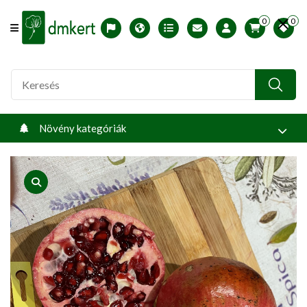
0
0
Offcanvas Menu Open
English version
Télállósági zónák
Nyomtatható ABC árjegyzék
Profilom
Növény kategóriák
product view