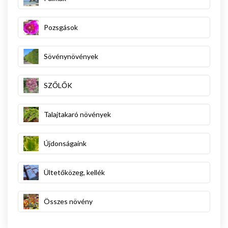
Pozsgások
Sövénynövények
SZŐLŐK
Talajtakaró növények
Újdonságaink
Ültetőközeg, kellék
Összes növény