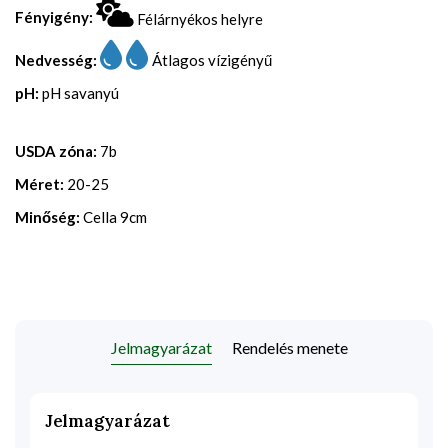
Fényigény:
Félárnyékos helyre
Nedvesség:
Átlagos vízigényű
pH:
pH savanyú
USDA zóna:
7b
Méret:
20-25
Minőség:
Cella 9cm
Jelmagyarázat
Rendelés menete
Jelmagyarázat