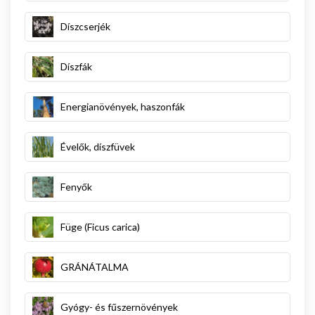
Díszcserjék
Díszfák
Energianövények, haszonfák
Évelők, díszfüvek
Fenyők
Füge (Ficus carica)
GRÁNÁTALMA
Gyógy- és fűszernövények