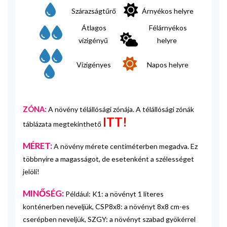
Szárazságtűrő
Árnyékos helyre
Átlagos
Félárnyékos
vízigényű
helyre
Vízigényes
Napos helyre
ZÓNA:
A növény télállósági zónája. A télállósági zónák
ITT!
táblázata megtekinthető
MÉRET:
A növény mérete centiméterben megadva. Ez
többnyire a magasságot, de esetenként a szélességet
jelöli!
MINŐSÉG:
Például: K1: a növényt 1 literes
konténerben neveljük, CSP8x8: a növényt 8x8 cm-es
cserépben neveljük, SZGY: a növényt szabad gyökérrel