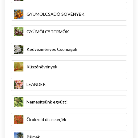
GYÜMÖLCSADÓ SÖVÉNYEK
GYÜMÖLCSTERMŐK
Kedvezményes Csomagok
Kúszónövények
LEANDER
Nemesítsünk együtt!
Örökzöld díszcserjék
Pálmák