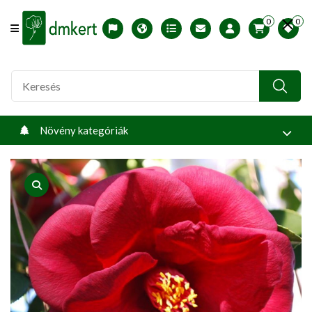
0
0
Offcanvas Menu Open
English version
Télállósági zónák
Nyomtatható ABC árjegyzék
Profilom
Növény kategóriák
product view