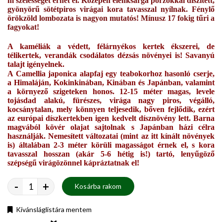
m szélességet érhet el. Középen élénksárga porzókkal díszített,
gyönyörű sötétpiros virágai kora tavasszal nyílnak. Fénylő
örökzöld lombozata is nagyon mutatós! Mínusz 17 fokig tűri a
fagyokat!
A kaméliák a védett, félárnyékos kertek ékszerei, de
télikertek, verandák csodálatos dézsás növényei is! Savanyú
talajt igényelnek.
A Camellia japonica alapfaj egy teabokorhoz hasonló cserje,
a Himaláján, Kokinkinában, Kinában és Japánban, valamint
a környező szigeteken honos. 12-15 méter magas, levele
tojásdad alakú, fürészes, virága nagy piros, végálló,
kocsánytalan, mely könnyen teljesedik, bőven fejlődik, ezért
az európai díszkertekben igen kedvelt dísznövény lett. Barna
magvából kövér olajat sajtolnak s Japánban házi célra
használják. Nemesített változatai (mint az itt kínált növények
is) általában 2-3 méter körüli magasságot érnek el, s kora
tavasszal hosszan (akár 5-6 hétig is!) tartó, lenyűgöző
szépségű virágözönnel kápráztatnak el!
-
+
Kosárba rakom
Kívánsláglistára mentem