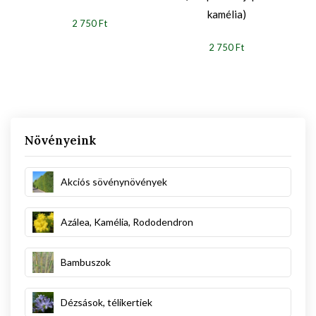
kamélia)
2 750 Ft
2 750 Ft
Növényeink
Akciós sövénynövények
Azálea, Kamélia, Rododendron
Bambuszok
Dézsások, télikertiek