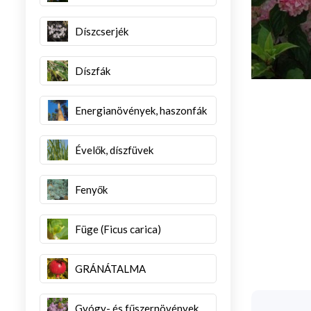
Díszcserjék
Díszfák
Energianövények, haszonfák
Évelők, díszfüvek
Fenyők
Füge (Ficus carica)
GRÁNÁTALMA
Gyógy- és fűszernövények