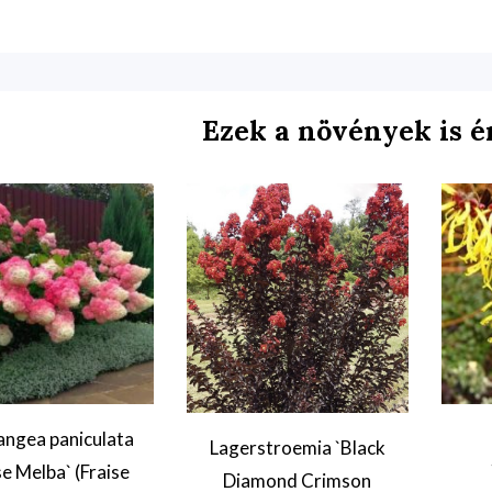
Ezek a növények is é
ngea paniculata
Lagerstroemia `Black
se Melba` (Fraise
Diamond Crimson