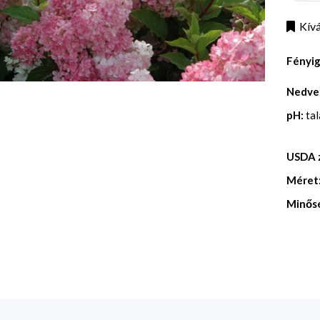
Kívá
Fényi
Nedve
pH:
ta
USDA 
Méret
Minős