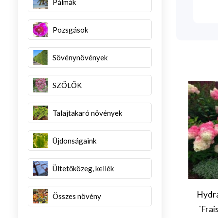
Pálmák
Pozsgások
Sövénynövények
SZŐLŐK
Talajtakaró növények
Újdonságaink
Ültetőközeg, kellék
Hydra
Összes növény
aea cinerea
Hydrangea
`Frai
heim` (Hamvas
macrophylla `Madame