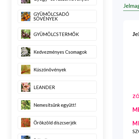
Jelma
GYÜMÖLCSADÓ
SÖVÉNYEK
Je
GYÜMÖLCSTERMŐK
Kedvezményes Csomagok
Kúszónövények
LEANDER
ZÓ
Nemesítsünk együtt!
M
Örökzöld díszcserjék
M
SZG