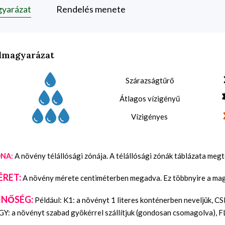
gyarázat
Rendelés menete
lmagyarázat
Szárazságtűrő
Átlagos vízigényű
Vízigényes
A növény télállósági zónája. A télállósági zónák táblázata meg
NA:
ÉRET:
A növény mérete centiméterben megadva. Ez többnyire a maga
INŐSÉG:
Például: K1: a növényt 1 literes konténerben neveljük, C
Y: a növényt szabad gyökérrel szállítjuk (gondosan csomagolva), FL: