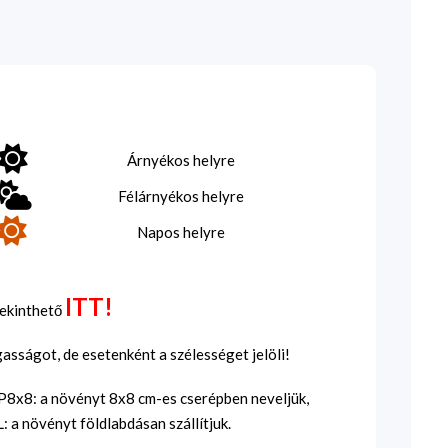
Árnyékos helyre
Félárnyékos helyre
Napos helyre
ITT!
tekinthető
sságot, de esetenként a szélességet jelöli!
SP8x8: a növényt 8x8 cm-es cserépben neveljük,
 a növényt földlabdásan szállítjuk.