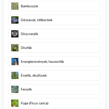
Bambuszok
Dézsások, télikertiek
Díszcserjék
Díszfák
Energianövények, haszonfák
Évelők, díszfüvek
Fenyők
Füge (Ficus carica)