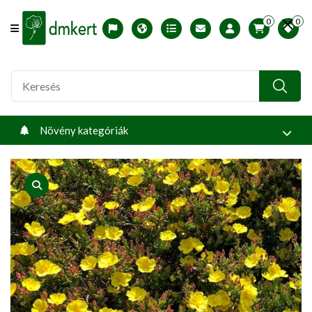
0
0
Offcanvas Menu Open
English version
Télállósági zónák
Nyomtatható ABC árjegyzék
Profilom
Növény kategóriák
product view