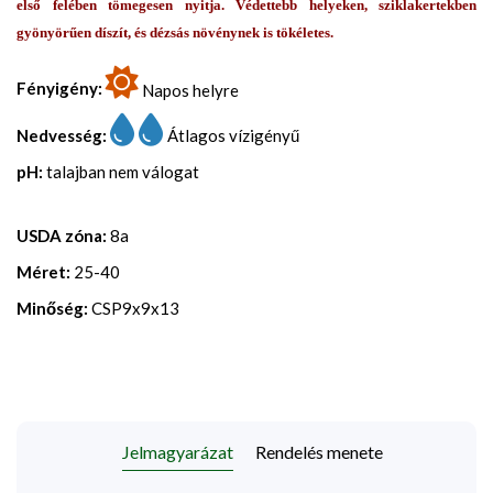
első felében tömegesen nyitja. Védettebb helyeken, sziklakertekben
gyönyörűen díszít, és dézsás növénynek is tökéletes.
Fényigény:
Napos helyre
Nedvesség:
Átlagos vízigényű
pH:
talajban nem válogat
USDA zóna:
8a
Méret:
25-40
Minőség:
CSP9x9x13
Jelmagyarázat
Rendelés menete