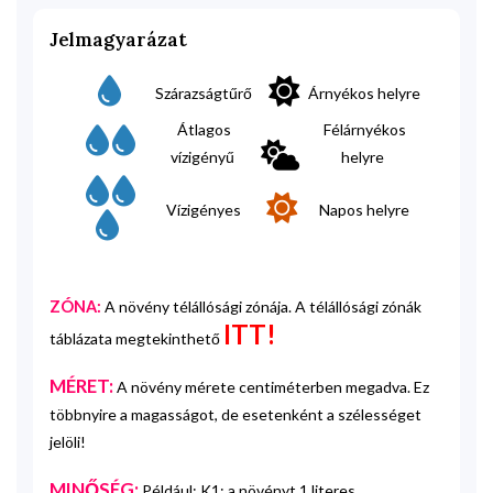
Jelmagyarázat
Szárazságtűrő
Árnyékos helyre
Átlagos
Félárnyékos
vízigényű
helyre
Vízigényes
Napos helyre
ZÓNA:
A növény télállósági zónája. A télállósági zónák
ITT!
táblázata megtekinthető
MÉRET:
A növény mérete centiméterben megadva. Ez
többnyire a magasságot, de esetenként a szélességet
jelöli!
MINŐSÉG:
Például: K1: a növényt 1 literes