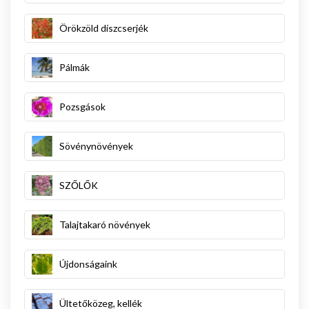
Örökzöld díszcserjék
Pálmák
Pozsgások
Sövénynövények
SZŐLŐK
Talajtakaró növények
Újdonságaink
Ültetőközeg, kellék