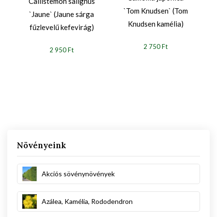
Callistemon salignus
y
`Tom Knudsen` (Tom
`Jaune` (Jaune sárga
Knudsen kamélia)
fűzlevelű kefevirág)
2 750 Ft
2 950 Ft
Növényeink
Akciós sövénynövények
Azálea, Kamélia, Rododendron