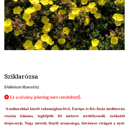
Sziklarózsa
(Halimium libanotis)
Ez a növény jelenleg nem rendelhető.
A szuharokkal közeli rokonságban lévő, Európa és Kis-Ázsia mediterrán
részein őshonos, legfeljebb fél méterre terebélyesedő, örökzöld
törpecserje. Nagy méretű, fénylő aranysárga, látványos virágait a nyár