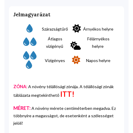
Jelmagyarázat
Szárazságtűrő
Árnyékos helyre
Átlagos
Félárnyékos
vízigényű
helyre
Vízigényes
Napos helyre
ZÓNA:
A növény télállósági zónája. A télállósági zónák
ITT!
táblázata megtekinthető
MÉRET:
A növény mérete centiméterben megadva. Ez
többnyire a magasságot, de esetenként a szélességet
jelöli!