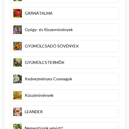
GRÁNÁTALMA
Gyógy- és fűszernövények
GYÜMÖLCSADÓ SÖVÉNYEK
GYÜMÖLCSTERMŐK
Kedvezményes Csomagok
Kúszónövények
LEANDER
Nemesítsünk együtt!