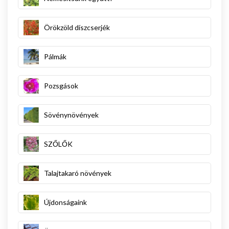
Örökzöld díszcserjék
Pálmák
Pozsgások
Sövénynövények
SZŐLŐK
Talajtakaró növények
Újdonságaink