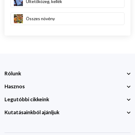
Ültetőközeg, kellék
Összes növény
Rólunk
Hasznos
Legutóbbi cikkeink
Kutatásainkból ajánljuk