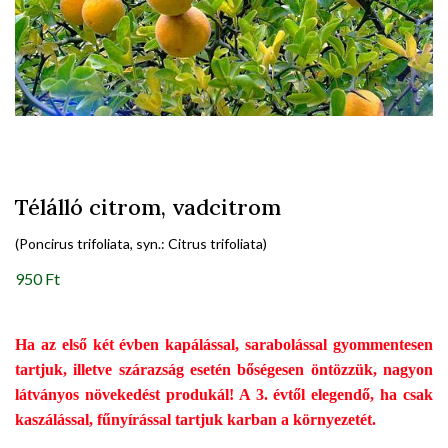
Télálló citrom, vadcitrom
(Poncirus trifoliata, syn.: Citrus trifoliata)
950 Ft
Ha az első két évben kapálással, sarabolással gyommentesen
tartjuk, illetve szárazság esetén bőségesen öntözzük, nagyon
látványos növekedést produkál! A 3. évtől elegendő, ha csak
kaszálással, fűnyírással tartjuk karban a környezetét.