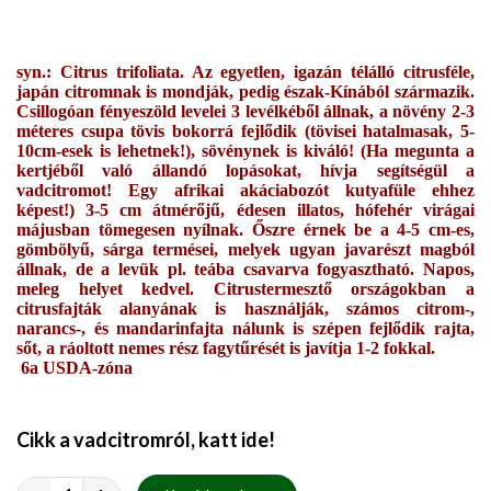
syn.: Citrus trifoliata. Az egyetlen, igazán télálló citrusféle,
japán citromnak is mondják, pedig észak-Kínából származik.
Csillogóan fényeszöld levelei 3 levélkéből állnak, a növény 2-3
méteres csupa tövis bokorrá fejlődik (tövisei hatalmasak, 5-
10cm-esek is lehetnek!), sövénynek is kiváló! (Ha megunta a
kertjéből való állandó lopásokat, hívja segítségül a
vadcitromot! Egy afrikai akáciabozót kutyafüle ehhez
képest!) 3-5 cm átmérőjű, édesen illatos, hófehér virágai
májusban tömegesen nyílnak. Őszre érnek be a 4-5 cm-es,
gömbölyű, sárga termései, melyek ugyan javarészt magból
állnak, de a levük pl. teába csavarva fogyasztható. Napos,
meleg helyet kedvel. Citrustermesztő országokban a
citrusfajták alanyának is használják, számos citrom-,
narancs-, és mandarinfajta nálunk is szépen fejlődik rajta,
sőt, a ráoltott nemes rész fagytűrését is javítja 1-2 fokkal.
6a USDA-zóna
Cikk a vadcitromról, katt ide!