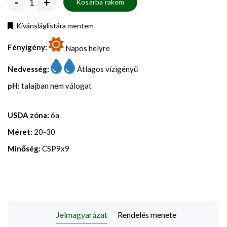
-
+
Kosárba rakom
Kívánsláglistára mentem
Fényigény:
Napos helyre
Nedvesség:
Átlagos vízigényű
pH:
talajban nem válogat
USDA zóna:
6a
Méret:
20-30
Minőség:
CSP9x9
Jelmagyarázat
Rendelés menete