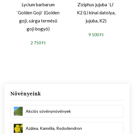
Lycium barbarum
Ziziphus jujuba `Li`
`Golden Goji` (Golden
K2 (Li kínai datolya,
goji, sárga termésű
jujuba, K2)
goji bogyó)
9 500 Ft
2 750 Ft
Növényeink
Akciós sövénynövények
Azálea, Kamélia, Rododendron