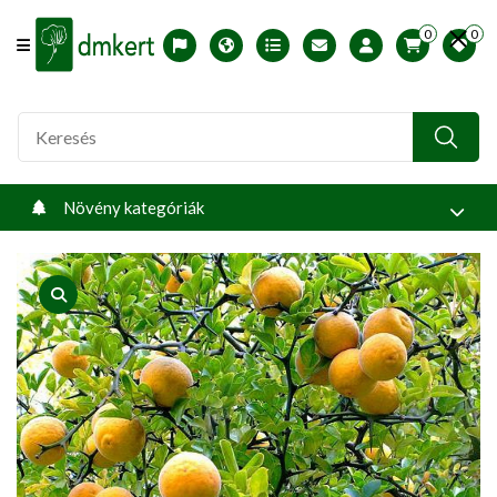
0
0
Offcanvas Menu Open
English version
Télállósági zónák
Nyomtatható ABC árjegyzék
Profilom
Növény kategóriák
product view