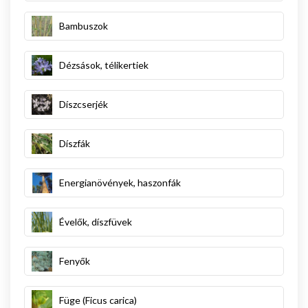
Bambuszok
Dézsások, télikertiek
Díszcserjék
Díszfák
Energianövények, haszonfák
Évelők, díszfüvek
Fenyők
Füge (Ficus carica)