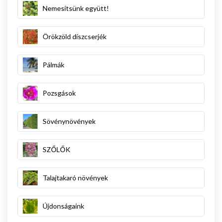
Nemesítsünk együtt!
Örökzöld díszcserjék
Pálmák
Pozsgások
Sövénynövények
SZŐLŐK
Talajtakaró növények
Újdonságaink