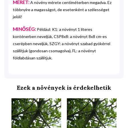
MÉRET:
A növény mérete centiméterben megadva. Ez
többnyire a magasságot, de esetenként a szélességet
jelöli!
MINŐSÉG:
Például: K1: a növényt 1 literes
konténerben neveljük, CSP8x8: a növényt 8x8 cm-es
cserépben neveljük, SZGY: a növényt szabad gyökérrel
szállítjuk (gondosan csomagolva), FL: a növényt
földlabdásan szállítjuk.
Ezek a növények is érdekelhetik