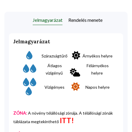
Jelmagyarázat
Rendelés menete
Jelmagyarázat
Szárazságtűrő
Árnyékos helyre
Átlagos
Félárnyékos
vízigényű
helyre
Vízigényes
Napos helyre
ZÓNA:
A növény télállósági zónája. A télállósági zónák
ITT!
táblázata megtekinthető