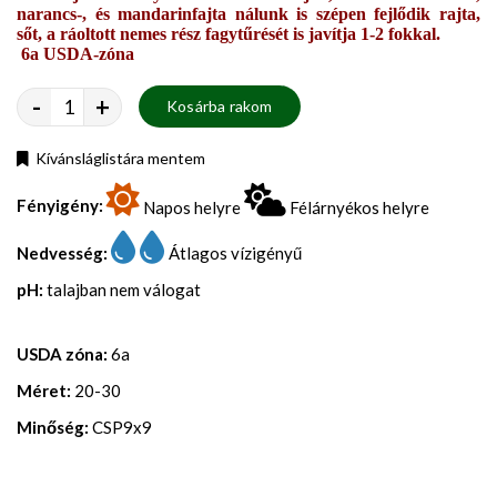
narancs-, és mandarinfajta nálunk is szépen fejlődik rajta,
sőt, a ráoltott nemes rész fagytűrését is javítja 1-2 fokkal.
6a USDA-zóna
-
+
Kosárba rakom
Kívánsláglistára mentem
Fényigény:
Napos helyre
Félárnyékos helyre
Nedvesség:
Átlagos vízigényű
pH:
talajban nem válogat
USDA zóna:
6a
Méret:
20-30
Minőség:
CSP9x9