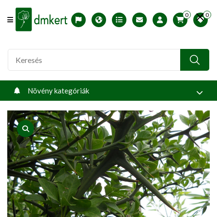
0
0
Offcanvas Menu Open
English version
Télállósági zónák
Nyomtatható ABC árjegyzék
Profilom
Növény kategóriák
product view