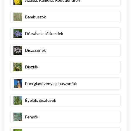
Azálea, Kamélia, Rododendron
Bambuszok
Dézsások, télikertiek
Díszcserjék
Díszfák
Energianövények, haszonfák
Évelők, díszfüvek
Fenyők