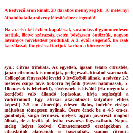
A kedvező áron kínált, 20 darabos mennyiség kb. 10 méternyi
áthatolhatatlan sövény létesítéséhez elegendő!
Ha az első két évben kapálással, sarabolással gyommentesen
tartjuk, illetve szárazság esetén bőségesen öntözzük, nagyon
látványos növekedést produkál! A 3. évtől elegendő, ha csak
kaszálással, fűnyírással tartjuk karban a környezetét.
syn.: Citrus trifoliata. Az egyetlen, igazán télálló citrusféle,
japán citromnak is mondják, pedig észak-Kínából származik.
Csillogóan fényeszöld levelei 3 levélkéből állnak, a növény 2-3
méteres csupa tövis bokorrá fejlődik (tövisei hatalmasak, 5-
10cm-esek is lehetnek!), sövénynek is kiváló! (Ha megunta a
kertjéből való állandó lopásokat, hívja segítségül a
vadcitromot! Egy afrikai akáciabozót kutyafüle ehhez
képest!) 3-5 cm átmérőjű, édesen illatos, hófehér virágai
májusban tömegesen nyílnak. Őszre érnek be a 4-5 cm-es,
gömbölyű, sárga termései, melyek ugyan javarészt magból
állnak, de a levük pl. teába csavarva fogyasztható. Napos,
meleg helyet kedvel. Citrustermesztő országokban a
citrusfajták alanyának is használják, számos citrom-,