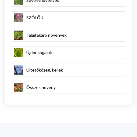
Sövénynövények
SZŐLŐK
Talajtakaró növények
Újdonságaink
Ültetőközeg, kellék
Összes növény