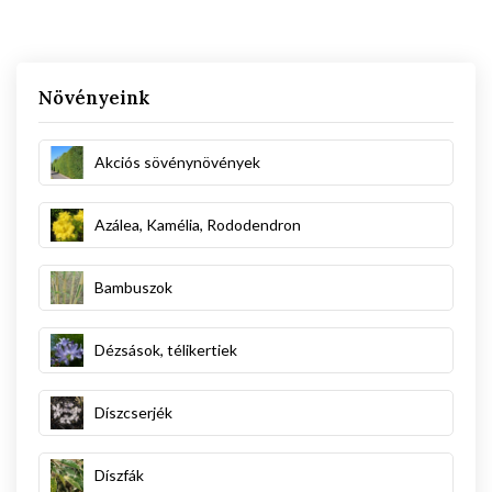
Növényeink
Akciós sövénynövények
Azálea, Kamélia, Rododendron
Bambuszok
Dézsások, télikertiek
Díszcserjék
Díszfák