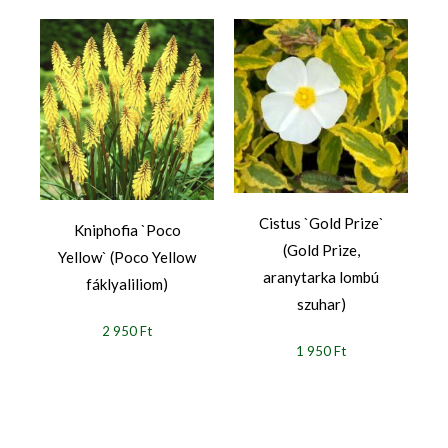
Cistus `Gold Prize`
Kniphofia `Poco
(Gold Prize,
Yellow` (Poco Yellow
aranytarka lombú
fáklyaliliom)
szuhar)
2 950 Ft
1 950 Ft