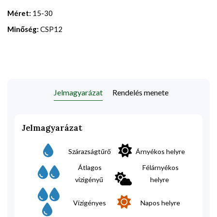
Méret:
15-30
Minőség:
CSP12
Jelmagyarázat
Rendelés menete
Jelmagyarázat
Szárazságtűrő
Árnyékos helyre
Átlagos
Félárnyékos
vízigényű
helyre
Vízigényes
Napos helyre