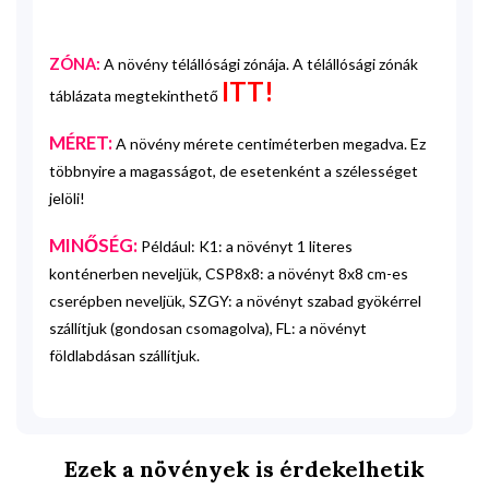
ZÓNA:
A növény télállósági zónája. A télállósági zónák
ITT!
táblázata megtekinthető
MÉRET:
A növény mérete centiméterben megadva. Ez
többnyire a magasságot, de esetenként a szélességet
jelöli!
MINŐSÉG:
Például: K1: a növényt 1 literes
konténerben neveljük, CSP8x8: a növényt 8x8 cm-es
cserépben neveljük, SZGY: a növényt szabad gyökérrel
szállítjuk (gondosan csomagolva), FL: a növényt
földlabdásan szállítjuk.
Ezek a növények is érdekelhetik