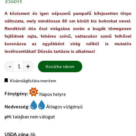
3 550 Ft
A közismert és igen népszerű pampafű kifejezetten törpe
változata, mely mindössze 60 cm körüli kis bokrokat nevel.
Rendkívül dús őszi virágzása során a bugák tömegesen
fejlődnek rajta, fehéres színű, vattacukor szerű felhővel
koronázva az egyébként virág nélkül is mutatós
levélrozettákat! Dézsás tartásra is alkalmas!
-
+
Kosárba rakom
Kívánsláglistára mentem
Fényigény:
Napos helyre
Nedvesség:
Átlagos vízigényű
pH:
talajban nem válogat
USDA zóna:
6b