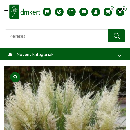
0
0
Offcanvas Menu Open
English version
Télállósági zónák
Nyomtatható ABC árjegyzék
Profilom
Növény kategóriák
product view