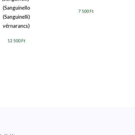
(Sanguinello
7 500 Ft
(Sanguinelli)
vérnarancs)
12 500 Ft