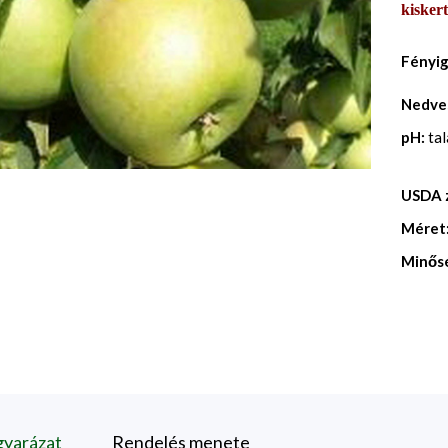
kisker
Fényi
Nedve
pH:
ta
USDA 
Méret
Minős
gyarázat
Rendelés menete