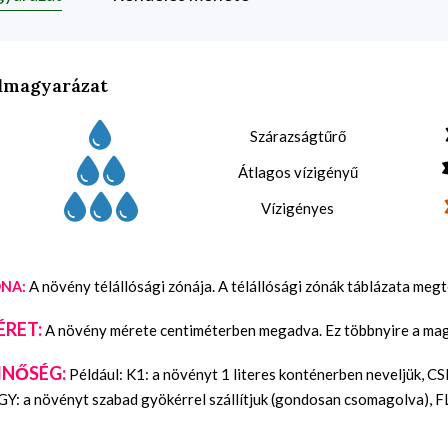
lmagyarázat
Szárazságtűrő
Átlagos vízigényű
Vízigényes
A növény télállósági zónája. A télállósági zónák táblázata meg
NA:
ÉRET:
A növény mérete centiméterben megadva. Ez többnyire a maga
INŐSÉG:
Például: K1: a növényt 1 literes konténerben neveljük, C
Y: a növényt szabad gyökérrel szállítjuk (gondosan csomagolva), FL: