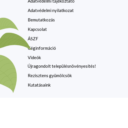
Adatvédelmi tájékoztató
Adatvédelmi nyilatkozat
Bemutatkozás
Kapcsolat
ÁSZF
Céginformáció
Videók
Újragondolt településnövényesítés!
Rezisztens gyümölcsök
Kutatásaink
Copyright © 2026 Dlusztus Miklós