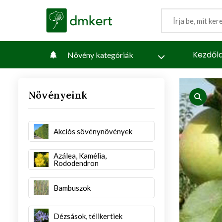
Kezdől
Növény kategóriák
Növényeink
iew
produc
Akciós sövénynövények
Azálea, Kamélia,
Rododendron
Bambuszok
Dézsások, télikertiek