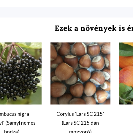
Ezek a növények is é
mbucus nigra
Corylus `Lars SC 215`
l` (Samyl nemes
(Lars SC 215 dán
bodza)
mogyoró)