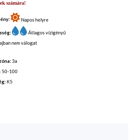
tek számára!
gény:
Napos helyre
sség:
Átlagos vízigényű
lajban nem válogat
zóna:
3a
:
50-100
ég:
K5