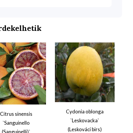
rdekelhetik
Cydonia oblonga
Citrus sinensis
`Leskovacka`
`Sanguinello
(Leskováci birs)
(Sanguinelli)`