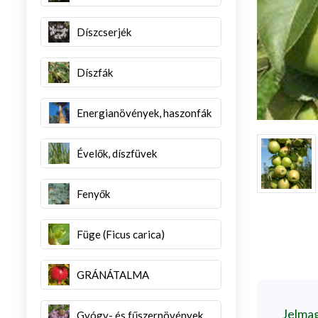
Díszcserjék
Díszfák
Energianövények, haszonfák
Évelők, díszfüvek
Fenyők
Füge (Ficus carica)
GRÁNÁTALMA
Jelma
Gyógy- és fűszernövények