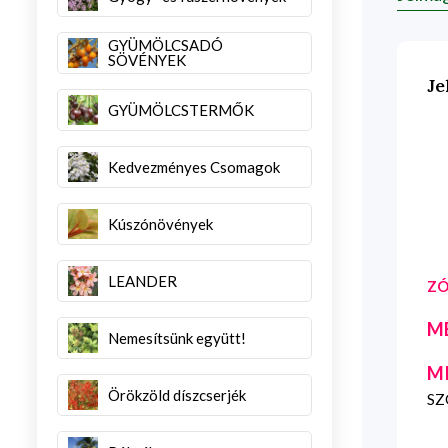
GYÜMÖLCSADÓ
SÖVÉNYEK
Je
GYÜMÖLCSTERMŐK
Kedvezményes Csomagok
Kúszónövények
LEANDER
ZÓ
M
Nemesítsünk együtt!
M
Örökzöld díszcserjék
SZG