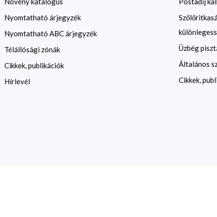
Növény katalógus
Postadíj kal
Nyomtatható árjegyzék
Szőlőritkas
különlegess
Nyomtatható ABC árjegyzék
Üzbég piszt
Télállósági zónák
Általános s
Cikkek, publikációk
Cikkek, publ
Hírlevél