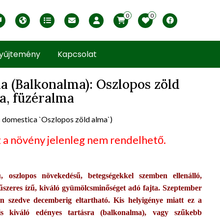
0
0
English version
Télállósági zónák
Nyomtatható ABC árjegyzék
Profilom
Facebook
yűjtemény
Kapcsolat
a (Balkonalma): Oszlopos zöld
a, füzéralma
uct view
 domestica `Oszlopos zöld alma`)
 a növény jelenleg nem rendelhető.
, oszlopos növekedésű, betegségekkel szemben ellenálló,
fűszeres ízű, kiváló gyümölcsminőséget adó fajta. Szeptember
n szedve decemberig eltartható. Kis helyigénye miatt ez a
 is kiváló edényes tartásra (balkonalma), vagy szűkebb