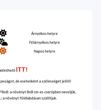
Árnyékos helyre
Félárnyékos helyre
Napos helyre
ITT!
tekinthető
sságot, de esetenként a szélességet jelöli!
SP8x8: a növényt 8x8 cm-es cserépben neveljük,
 a növényt földlabdásan szállítjuk.