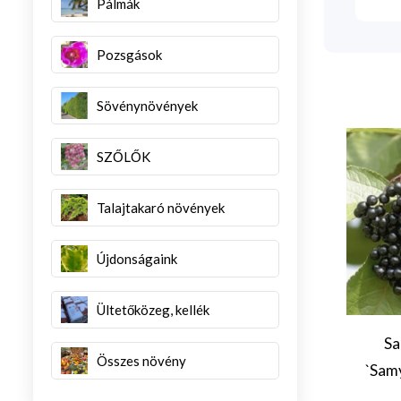
Pálmák
Pozsgások
Sövénynövények
SZŐLŐK
Talajtakaró növények
Újdonságaink
Ültetőközeg, kellék
tacia vera
Punica granatum
Sa
Összes növény
ok! (Pisztácia
`Sába` (Sába
`Samy
tványok!)
gránátalma)