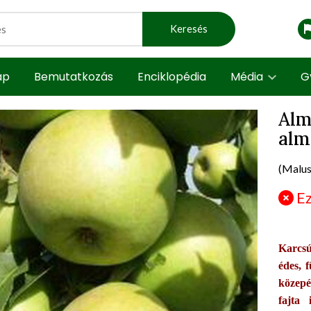
Keresés
ap
Bemutatkozás
Enciklopédia
Média
G
Alm
alm
t view
prod
(Malus
Ez
Karcsú
édes, 
közepé
fajta