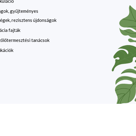
kuláció
ágok, gyűjteményes
égek, rezisztens újdonságok
ácia fajták
zőlőtermesztési tanácsok
ikációk
website by
devzone.info