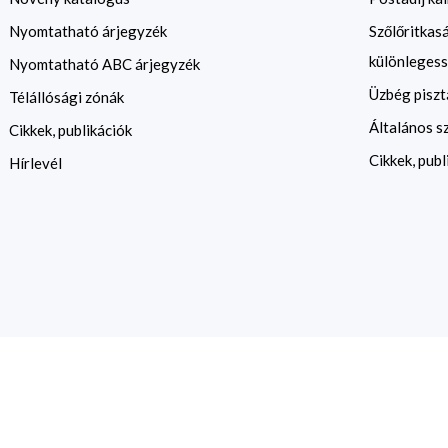
Nyomtatható árjegyzék
Szőlőritkas
különlegess
Nyomtatható ABC árjegyzék
Üzbég piszt
Télállósági zónák
Általános s
Cikkek, publikációk
Cikkek, publ
Hírlevél