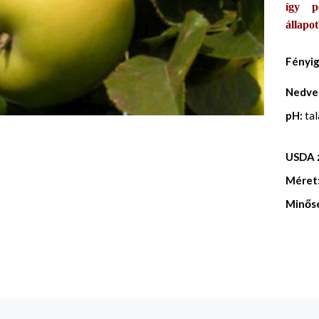
így p
állapo
Fényi
Nedve
pH:
ta
USDA 
Méret
Minős