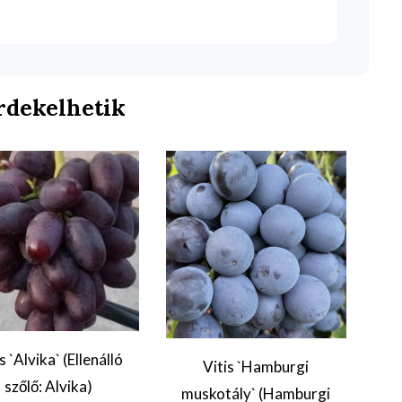
rdekelhetik
s `Alvika` (Ellenálló
Vitis `Hamburgi
szőlő: Alvika)
muskotály` (Hamburgi
`