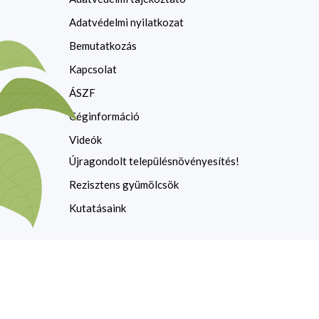
Adatvédelmi nyilatkozat
Bemutatkozás
Kapcsolat
ÁSZF
Céginformáció
Videók
Újragondolt településnövényesítés!
Rezisztens gyümölcsök
Kutatásaink
Copyright © 2026 Dlusztus Miklós