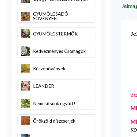
Jelma
GYÜMÖLCSADÓ
SÖVÉNYEK
Je
GYÜMÖLCSTERMŐK
Kedvezményes Csomagok
Kúszónövények
LEANDER
ZÓ
Nemesítsünk együtt!
M
Örökzöld díszcserjék
M
SZG