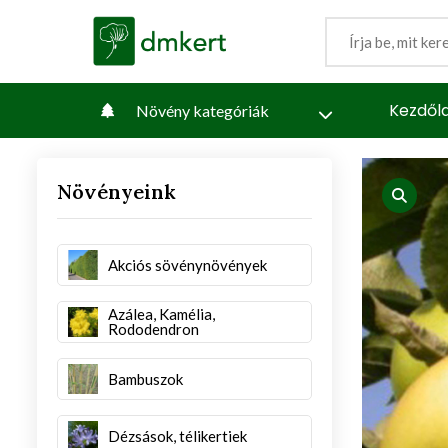
Kezdől
Növény kategóriák
Növényeink
iew
produc
Akciós sövénynövények
Azálea, Kamélia,
Rododendron
Bambuszok
Dézsások, télikertiek