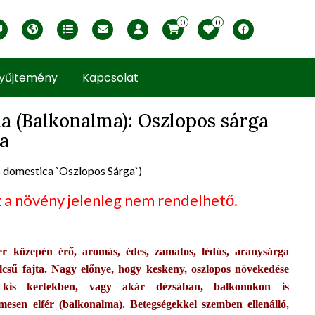
0
0
English version
Télállósági zónák
Nyomtatható ABC árjegyzék
Profilom
Facebook
yűjtemény
Kapcsolat
a (Balkonalma): Oszlopos sárga
a
uct view
 domestica `Oszlopos Sárga`)
 a növény jelenleg nem rendelhető.
r közepén érő, aromás, édes, zamatos, lédús, aranysárga
csű fajta. Nagy előnye, hogy keskeny, oszlopos növekedése
 kis kertekben, vagy akár dézsában, balkonokon is
mesen elfér (balkonalma). Betegségekkel szemben ellenálló,