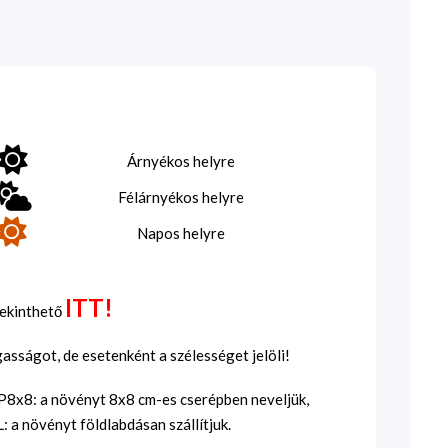
Árnyékos helyre
Félárnyékos helyre
Napos helyre
ITT!
tekinthető
sságot, de esetenként a szélességet jelöli!
SP8x8: a növényt 8x8 cm-es cserépben neveljük,
 a növényt földlabdásan szállítjuk.