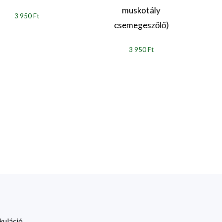
muskotály
3 950 Ft
csemegeszőlő)
3 950 Ft
kuláció