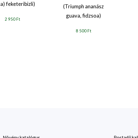
a) feketeribizli)
(Triumph ananász
guava, fidzsoa)
2 950 Ft
8 500 Ft
Növény katalógus
Postadíj kal