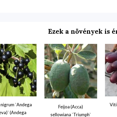
Ezek a növények is é
 nigrum `Andega
Viti
Feijoa (Acca)
eva)` (Andega
sellowiana `Triumph`