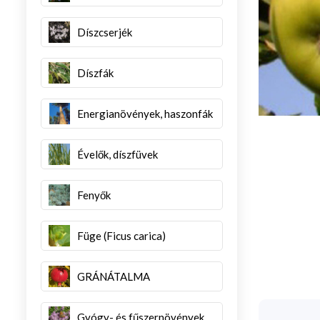
Díszcserjék
Díszfák
Energianövények, haszonfák
Évelők, díszfüvek
Fenyők
Füge (Ficus carica)
GRÁNÁTALMA
Gyógy- és fűszernövények