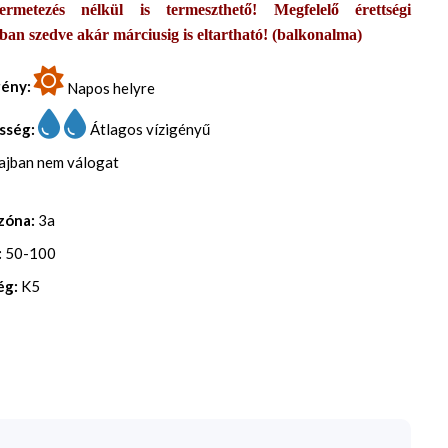
ermetezés nélkül is termeszthető! Megfelelő érettségi
tban szedve akár márciusig is eltartható! (balkonalma)
gény:
Napos helyre
sség:
Átlagos vízigényű
lajban nem válogat
zóna:
3a
:
50-100
ég:
K5