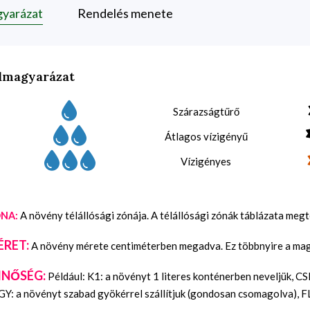
gyarázat
Rendelés menete
lmagyarázat
Szárazságtűrő
Átlagos vízigényű
Vízigényes
A növény télállósági zónája. A télállósági zónák táblázata meg
NA:
ÉRET:
A növény mérete centiméterben megadva. Ez többnyire a maga
INŐSÉG:
Például: K1: a növényt 1 literes konténerben neveljük, C
Y: a növényt szabad gyökérrel szállítjuk (gondosan csomagolva), FL: