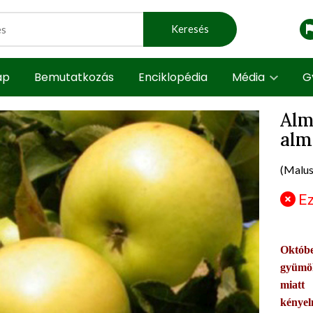
Keresés
ap
Bemutatkozás
Enciklopédia
Média
G
Alm
alm
t view
prod
(Malus
Ez
Októbe
gyümöl
miatt
kényel