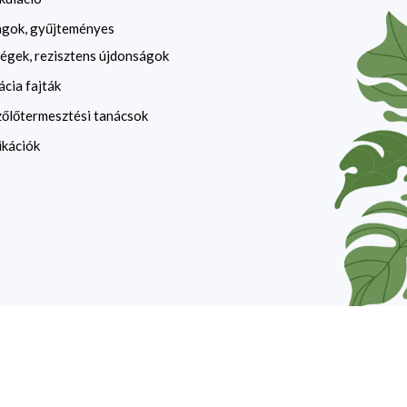
ágok, gyűjteményes
égek, rezisztens újdonságok
ácia fajták
zőlőtermesztési tanácsok
ikációk
website by
devzone.info