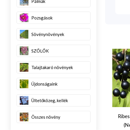
Pálmák
Pozsgások
Sövénynövények
SZŐLŐK
Talajtakaró növények
Újdonságaink
Ültetőközeg, kellék
ca granatum
Ribes
Összes növény
Carya illinoiensis
ake` (Kazake
(N
`Mullahy`