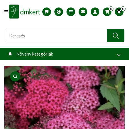
0
0
Offcanvas Menu Open
English version
Télállósági zónák
Nyomtatható ABC árjegyzék
Profilom
Növény kategóriák
product view