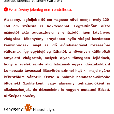
(Spiraea japonica `Anthony Waterer`)
Ez a növény jelenleg nem rendelhető.
Alacsony, legfeljebb 90 cm magasra növő cserje, mely 120-
150 cm szélesre is bokrosodhat. Legfeltűnőbb dísze
májustól akár augusztusig is elhúzódó, igen látványos
virágzása: féltenyérnyi ernyőkben nyíló virágai kezdetben
kárminpirosak, majd az idő előrehaladtával rózsaszínre
változnak. Így egyidejűleg láthatók a növényen különböző
árnyalatú virágzatok, melyek olyan tömegben fejlődnek,
hogy a levelek szinte alig látszanak egyes időszakokban!
Lombozata tavasszal lilásvörös színnel hajt ki, majd nyárra
kékeszöldre változik. Őszre a bokrok narancsos-vörösbe
öltöznek! Szoliterként, vagy alacsony térhatárolóként is
alkalmazhatjuk, de dézsásként is nagyon mutatós! Edzett,
tűrőképes növény!
Fényigény:
Napos helyre