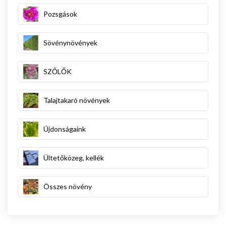
Pozsgások
Sövénynövények
SZŐLŐK
Talajtakaró növények
Újdonságaink
Ültetőközeg, kellék
Összes növény