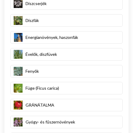
Díszcserjék
Díszfák
Energianövények, haszonfák
Évelők, díszfüvek
Fenyők
Füge (Ficus carica)
GRÁNÁTALMA
Gyógy- és fűszernövények