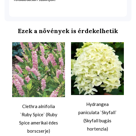
Ezek a növények is érdekelhetik
Hydrangea
Clethra alnifolia
paniculata `Skyfall`
`Ruby Spice` (Ruby
(Skyfall bugás
Spice amerikai édes
hortenzia)
borscserje)