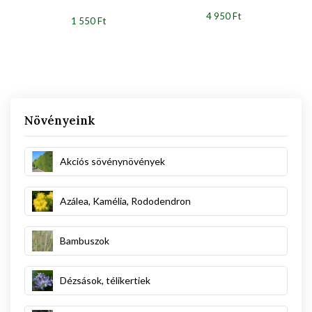
4 950 Ft
1 550 Ft
Növényeink
Akciós sövénynövények
Azálea, Kamélia, Rododendron
Bambuszok
Dézsások, télikertiek