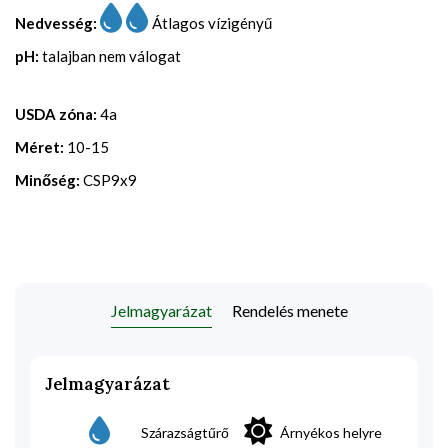
Nedvesség:
Átlagos vízigényű
pH:
talajban nem válogat
USDA zóna:
4a
Méret:
10-15
Minőség:
CSP9x9
Jelmagyarázat
Rendelés menete
Jelmagyarázat
Szárazságtűrő
Árnyékos helyre