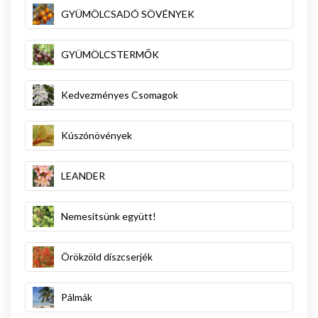
GYÜMÖLCSADÓ SÖVÉNYEK
GYÜMÖLCSTERMŐK
Kedvezményes Csomagok
Kúszónövények
LEANDER
Nemesítsünk együtt!
Örökzöld díszcserjék
Pálmák