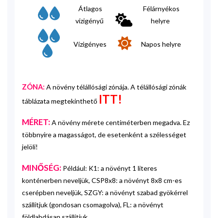
Átlagos
Félárnyékos
vízigényű
helyre
Vízigényes
Napos helyre
ZÓNA:
A növény télállósági zónája. A télállósági zónák
ITT!
táblázata megtekinthető
MÉRET:
A növény mérete centiméterben megadva. Ez
többnyire a magasságot, de esetenként a szélességet
jelöli!
MINŐSÉG:
Például: K1: a növényt 1 literes
konténerben neveljük, CSP8x8: a növényt 8x8 cm-es
cserépben neveljük, SZGY: a növényt szabad gyökérrel
szállítjuk (gondosan csomagolva), FL: a növényt
földlabdásan szállítjuk.