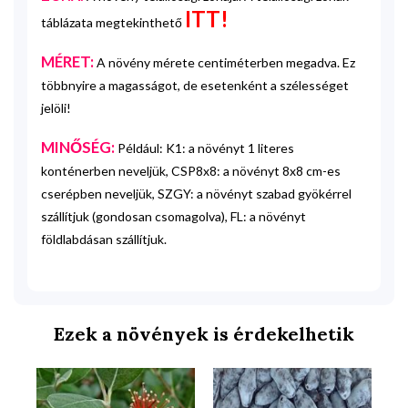
ITT!
táblázata megtekinthető
MÉRET:
A növény mérete centiméterben megadva. Ez
többnyire a magasságot, de esetenként a szélességet
jelöli!
MINŐSÉG:
Például: K1: a növényt 1 literes
konténerben neveljük, CSP8x8: a növényt 8x8 cm-es
cserépben neveljük, SZGY: a növényt szabad gyökérrel
szállítjuk (gondosan csomagolva), FL: a növényt
földlabdásan szállítjuk.
Ezek a növények is érdekelhetik