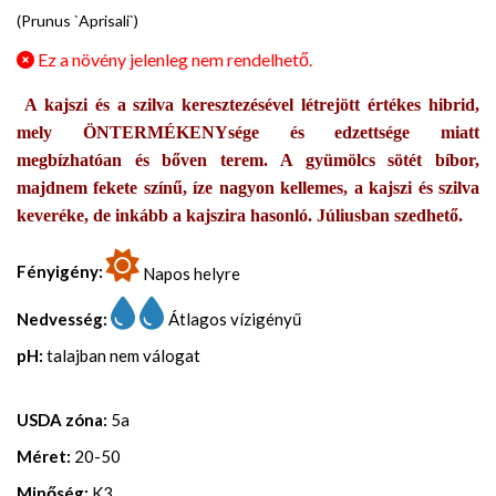
(Prunus `Aprisali`)
Ez a növény jelenleg nem rendelhető.
A kajszi és a szilva keresztezésével létrejött értékes hibrid,
mely ÖNTERMÉKENYsége és edzettsége miatt
megbízhatóan és bőven terem. A gyümölcs sötét bíbor,
majdnem fekete színű, íze nagyon kellemes, a kajszi és szilva
keveréke, de inkább a kajszira hasonló. Júliusban szedhető.
Fényigény:
Napos helyre
Nedvesség:
Átlagos vízigényű
pH:
talajban nem válogat
USDA zóna:
5a
Méret:
20-50
Minőség:
K3