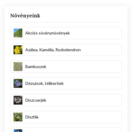
Növényeink
Akciós sövénynövények
Azálea, Kamélia, Rododendron
Bambuszok
Dézsások, télikertiek
Díszcserjék
Díszfák