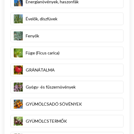
Energianövények, haszonfák
Évelők, díszfüvek
Fenyők
Füge (Ficus carica)
GRÁNÁTALMA
Gyógy- és fűszernövények
GYÜMÖLCSADÓ SÖVÉNYEK
GYÜMÖLCSTERMŐK