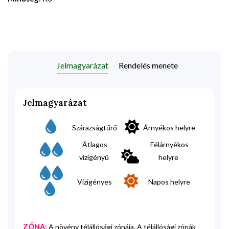
Jelmagyarázat
Rendelés menete
Jelmagyarázat
Szárazságtűrő
Árnyékos helyre
Átlagos
Félárnyékos
vízigényű
helyre
Vízigényes
Napos helyre
ZÓNA:
A növény télállósági zónája. A télállósági zónák