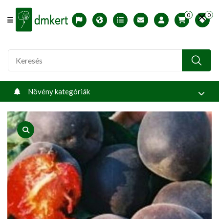
0
0
Offcanvas Menu Open
English version
Télállósági zónák
Nyomtatható ABC árjegyzék
Profilom
Növény kategóriák
product view