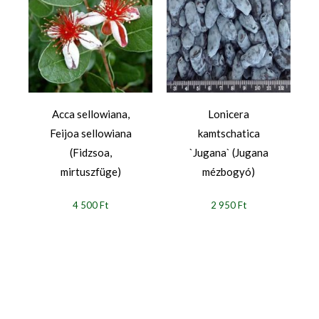
Acca sellowiana,
Lonicera
Feijoa sellowiana
kamtschatica
(Fidzsoa,
`Jugana` (Jugana
mirtuszfüge)
mézbogyó)
4 500 Ft
2 950 Ft