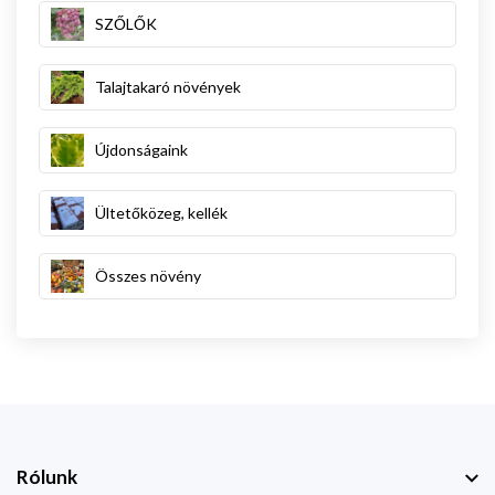
SZŐLŐK
Talajtakaró növények
Újdonságaink
Ültetőközeg, kellék
Összes növény
Rólunk