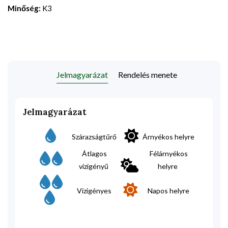
Minőség:
K3
Jelmagyarázat
Rendelés menete
Jelmagyarázat
Szárazságtűrő
Árnyékos helyre
Átlagos
Félárnyékos
vízigényű
helyre
Vízigényes
Napos helyre