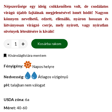
Népszerűsége egy ideig csökkenőben volt, de csodálatos
virágú újabb fajtáinak megjelenésével ismét hódít! Nagyon
könnyen nevelhető, edzett, ellenálló, nyáron hosszan és
látványosan virágzó cserje, mely nyírott, vagy nyíratlan
sövények létesítésére is kiváló!
-
+
Kosárba rakom
Kívánsláglistára mentem
Fényigény:
Napos helyre
Nedvesség:
Átlagos vízigényű
pH:
talajban nem válogat
USDA zóna:
6a
Méret:
40-60