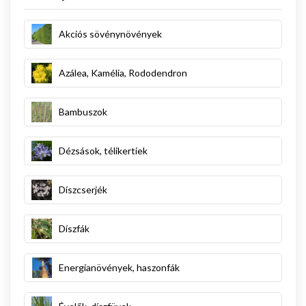
Akciós sövénynövények
Azálea, Kamélia, Rododendron
Bambuszok
Dézsások, télikertiek
Díszcserjék
Díszfák
Energianövények, haszonfák