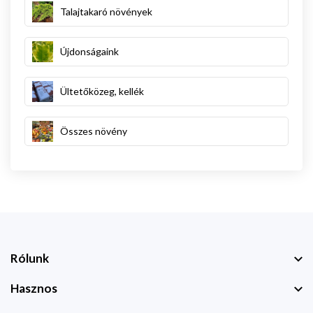
Talajtakaró növények
Újdonságaink
Ültetőközeg, kellék
Összes növény
Rólunk
Hasznos