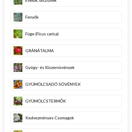
Évelők, díszfüvek
Fenyők
Füge (Ficus carica)
GRÁNÁTALMA
Gyógy- és fűszernövények
GYÜMÖLCSADÓ SÖVÉNYEK
GYÜMÖLCSTERMŐK
Kedvezményes Csomagok