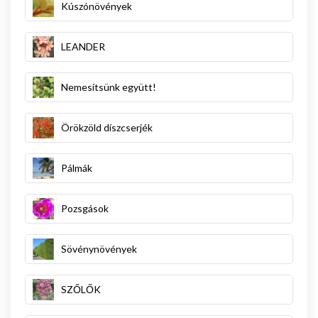
Kúszónövények
LEANDER
Nemesítsünk együtt!
Örökzöld díszcserjék
Pálmák
Pozsgások
Sövénynövények
SZŐLŐK