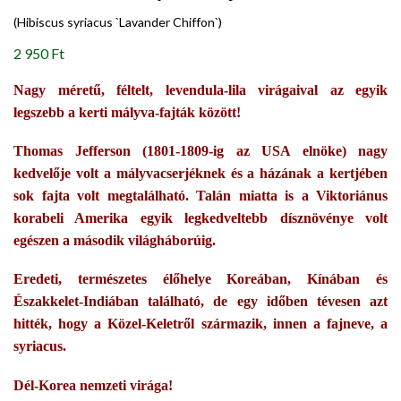
(Hibiscus syriacus `Lavander Chiffon`)
2 950 Ft
Nagy méretű, féltelt, levendula-lila virágaival az egyik
legszebb a kerti mályva-fajták között!
Thomas Jefferson (1801-1809-ig az USA elnöke) nagy
kedvelője volt a mályvacserjéknek és a házának a kertjében
sok fajta volt megtalálható. Talán miatta is a Viktoriánus
korabeli Amerika egyik legkedveltebb dísznövénye volt
egészen a második világháborúig.
Eredeti, természetes élőhelye Koreában, Kínában és
Északkelet-Indiában található, de egy időben tévesen azt
hitték, hogy a Közel-Keletről származik, innen a fajneve, a
syriacus.
Dél-Korea nemzeti virága!