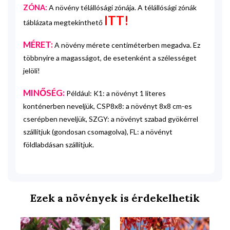
ZÓNA:
A növény télállósági zónája. A télállósági zónák
ITT!
táblázata megtekinthető
MÉRET:
A növény mérete centiméterben megadva. Ez
többnyire a magasságot, de esetenként a szélességet
jelöli!
MINŐSÉG:
Például: K1: a növényt 1 literes
konténerben neveljük, CSP8x8: a növényt 8x8 cm-es
cserépben neveljük, SZGY: a növényt szabad gyökérrel
szállítjuk (gondosan csomagolva), FL: a növényt
földlabdásan szállítjuk.
Ezek a növények is érdekelhetik