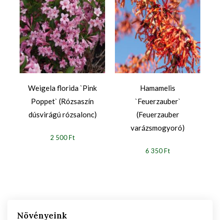
Weigela florida `Pink
Hamamelis
Poppet` (Rózsaszín
`Feuerzauber`
dúsvirágú rózsalonc)
(Feuerzauber
varázsmogyoró)
2 500 Ft
6 350 Ft
Növényeink