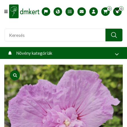
0
0
Offcanvas Menu Open
English version
Télállósági zónák
Nyomtatható ABC árjegyzék
Profilom
Növény kategóriák
product view