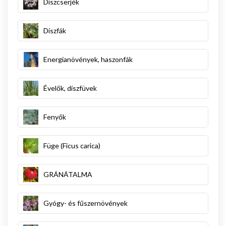
Díszcserjék
Díszfák
Energianövények, haszonfák
Évelők, díszfüvek
Fenyők
Füge (Ficus carica)
GRÁNÁTALMA
Gyógy- és fűszernövények