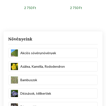
2 750 Ft
2 750 Ft
Növényeink
Akciós sövénynövények
Azálea, Kamélia, Rododendron
Bambuszok
Dézsások, télikertiek