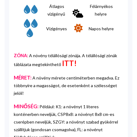
Átlagos
Félárnyékos
vízigényű
helyre
Vízigényes
Napos helyre
ZÓNA:
A növény télállósági zónája. A télállósági zónák
ITT!
táblázata megtekinthető
MÉRET:
A növény mérete centiméterben megadva. Ez
többnyire a magasságot, de esetenként a szélességet
jelöli!
MINŐSÉG:
Például: K1: a növényt 1 literes
konténerben neveljük, CSP8x8: a növényt 8x8 cm-es
cserépben neveljük, SZGY: a növényt szabad gyökérrel
szállítjuk (gondosan csomagolva), FL: a növényt