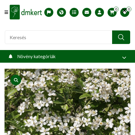
0
0
Offcanvas Menu Open
English version
Télállósági zónák
Nyomtatható ABC árjegyzék
Profilom
Növény kategóriák
product view