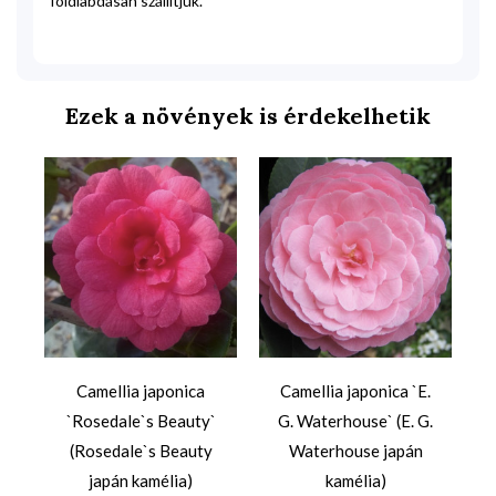
földlabdásan szállítjuk.
Ezek a növények is érdekelhetik
s
Camellia japonica
Camellia japonica `E.
`Rosedale`s Beauty`
G. Waterhouse` (E. G.
(Rosedale`s Beauty
Waterhouse japán
japán kamélia)
kamélia)