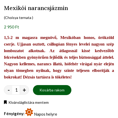
Mexikói narancsjázmin
(Choisya ternata )
2 950 Ft
1,5-2 m magasra megnövő, Mexikóban honos, örökzöld
cserje. Ujjasan osztott, csillogóan fényes levelei nagyon szép
lombozatot alkotnak. Az átlagosnál kissé kedvezőbb
fekvésekben gyönyörűen fejlődik és teljes biztonsággal áttelel.
Nagyon kellemes, narancs illatú, hófehér virágai nyár elején
olyan tömegben nyílnak, hogy szinte teljesen elborítják a
bokrokat! Dézsás tartásra is tökéletes!
-
+
Kosárba rakom
Kívánsláglistára mentem
Fényigény:
Napos helyre