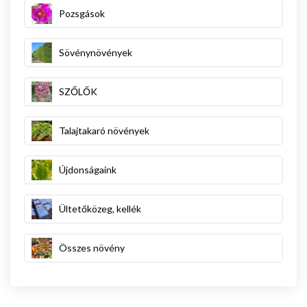
Pozsgások
Sövénynövények
SZŐLŐK
Talajtakaró növények
Újdonságaink
Ültetőközeg, kellék
Összes növény