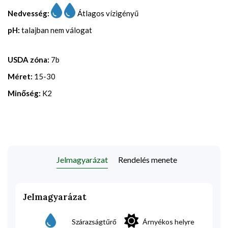
Nedvesség:
Átlagos vízigényű
pH:
talajban nem válogat
USDA zóna:
7b
Méret:
15-30
Minőség:
K2
Jelmagyarázat
Rendelés menete
Jelmagyarázat
Szárazságtűrő
Árnyékos helyre