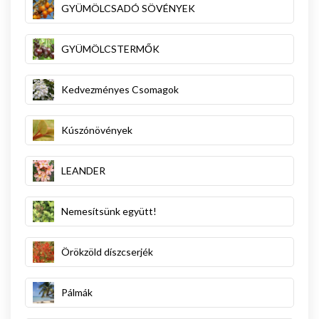
GYÜMÖLCSADÓ SÖVÉNYEK
GYÜMÖLCSTERMŐK
Kedvezményes Csomagok
Kúszónövények
LEANDER
Nemesítsünk együtt!
Örökzöld díszcserjék
Pálmák