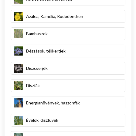
Azálea, Kamélia, Rododendron
Bambuszok
Dézsások, télikertiek
Díszcserjék
Díszfák
Energianövények, haszonfák
Évelők, díszfüvek