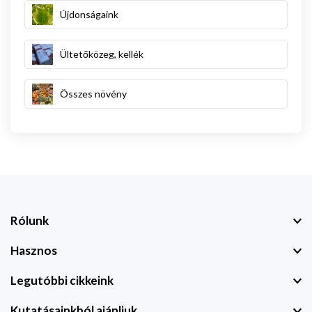
Újdonságaink
Ültetőközeg, kellék
Összes növény
Rólunk
Hasznos
Legutóbbi cikkeink
Kutatásainkból ajánljuk