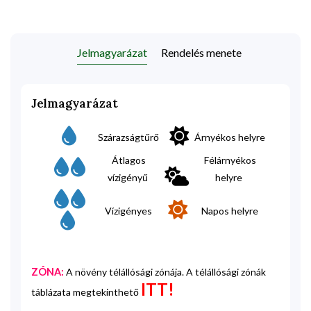
Jelmagyarázat
Rendelés menete
Jelmagyarázat
Szárazságtűrő
Árnyékos helyre
Átlagos
Félárnyékos
vízigényű
helyre
Vízigényes
Napos helyre
ZÓNA:
A növény télállósági zónája. A télállósági zónák
ITT!
táblázata megtekinthető