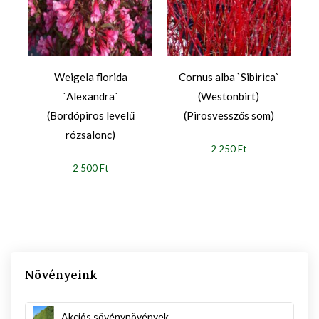
Weigela florida
Cornus alba `Sibirica`
`Alexandra`
(Westonbirt)
(Bordópiros levelű
(Pirosvesszős som)
rózsalonc)
2 250 Ft
2 500 Ft
Növényeink
Akciós sövénynövények