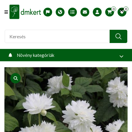
0
0
Offcanvas Menu Open
English version
Télállósági zónák
Nyomtatható ABC árjegyzék
Profilom
Növény kategóriák
product view