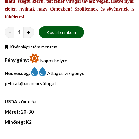
illatú, szegfű-szerű, telt fehér virágai tavasz végén, illetve nyár
elején nyílnak nagy tömegben! Szoliternek és sövénynek is
tökéletes!
-
+
Kosárba rakom
Kívánsláglistára mentem
Fényigény:
Napos helyre
Nedvesség:
Átlagos vízigényű
pH:
talajban nem válogat
USDA zóna:
5a
Méret:
20-30
Minőség:
K2