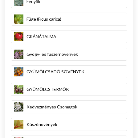
Fenyők
Füge (Ficus carica)
GRÁNÁTALMA
Gyógy- és fűszernövények
GYÜMÖLCSADÓ SÖVÉNYEK
GYÜMÖLCSTERMŐK
Kedvezményes Csomagok
Kúszónövények