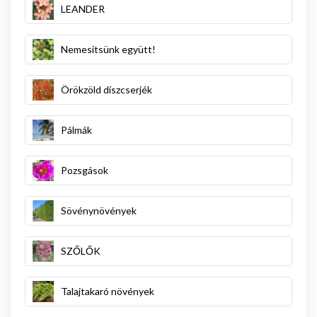
LEANDER
Nemesítsünk együtt!
Örökzöld díszcserjék
Pálmák
Pozsgások
Sövénynövények
SZŐLŐK
Talajtakaró növények